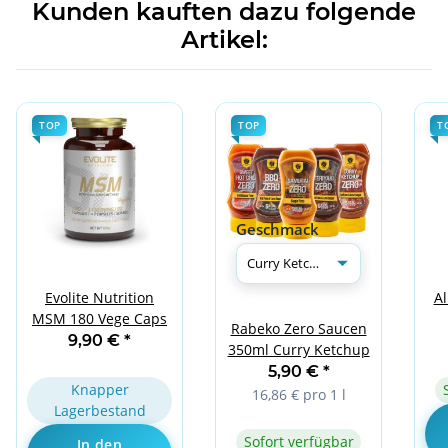
Kunden kauften dazu folgende
Artikel:
TOP
TOP
T
Geschmack
Evolite Nutrition
Al
MSM 180 Vege Caps
Rabeko Zero Saucen
9,90 €
*
350ml Curry Ketchup
5,90 €
*
Knapper
16,86 € pro 1 l
Lagerbestand
Sofort verfügbar
In den