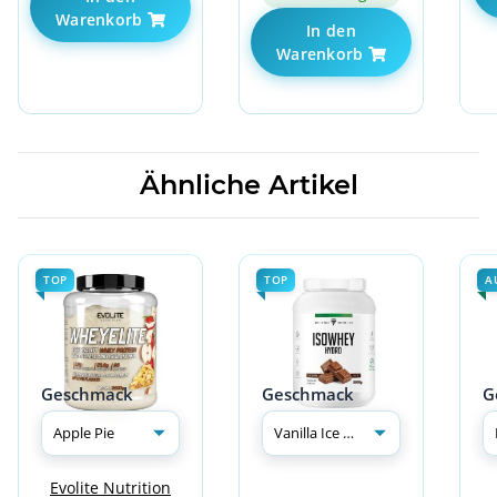
Warenkorb
In den
Warenkorb
Ähnliche Artikel
TOP
TOP
A
Geschmack
Geschmack
G
Evolite Nutrition