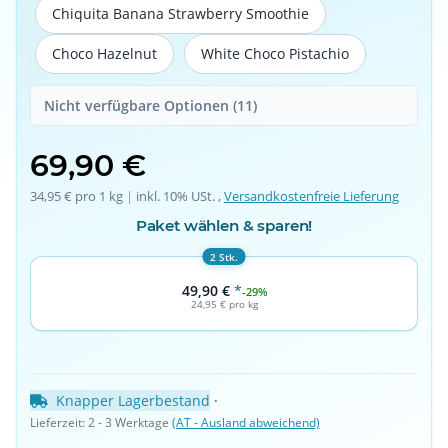
Chiquita Banana Strawberry Smoothie
Chiquita Banana Strawberry Smoothie
Choco Hazelnut
White Choco Pistachio
Choco Hazelnut
White Choco Pistachio
Nicht verfügbare Optionen (11)
69,90 €
34,95 € pro 1 kg
 | 
inkl. 10% USt. ,
Versandkostenfreie Lieferung
Paket wählen & sparen!
2 Stk.
49,90 €
*
-29%
24,95 € pro kg
Knapper Lagerbestand
 · 
Lieferzeit:
2 - 3 Werktage
(AT - Ausland abweichend)