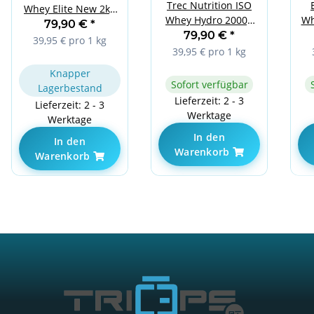
Trec Nutrition ISO
Whey Elite New 2kg
Whey Hydro 2000g
Wh
Apple Pie
79,90 €
*
Vanilla Ice Cream
79,90 €
*
39,95 € pro 1 kg
39,95 € pro 1 kg
Knapper
Sofort verfügbar
Lagerbestand
Lieferzeit: 2 - 3
Lieferzeit: 2 - 3
Werktage
Werktage
In den
In den
Warenkorb
Warenkorb