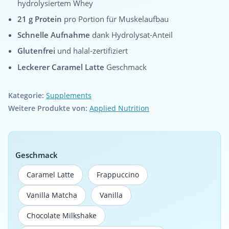
hydrolysiertem Whey
21 g Protein
pro Portion für Muskelaufbau
Schnelle Aufnahme
dank Hydrolysat-Anteil
Glutenfrei
und halal-zertifiziert
Leckerer Caramel Latte
Geschmack
Kategorie:
Supplements
Weitere Produkte von:
Applied Nutrition
Geschmack
Caramel Latte
Frappuccino
Caramel Latte
Frappuccino
Vanilla Matcha
Vanilla
Vanilla Matcha
Vanilla
Chocolate Milkshake
Chocolate Milkshake