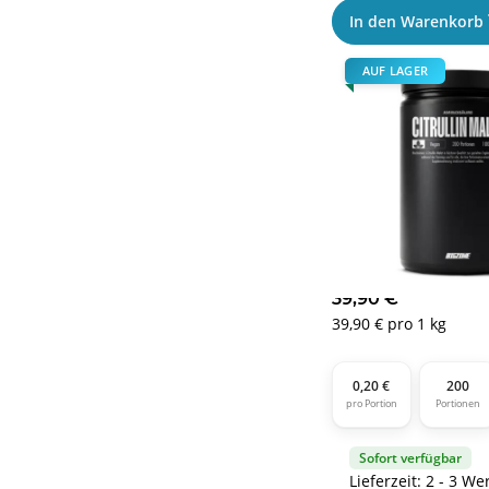
In den Warenkorb
AUF LAGER
Big Zone L-Citrullin 
39,90 €
*
39,90 € pro 1 kg
0,20 €
200
pro Portion
Portionen
Sofort verfügbar
Lieferzeit: 2 - 3 We