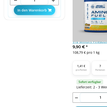
In den Warenkorb
In den Warenkorb
Applied Nutrition Am
91g Millions Pineapp
9,90 €
*
108,79 € pro 1 kg
1,41 €
7
pro Portion
Portionen
Sofort verfügbar
Lieferzeit: 2 - 3 We