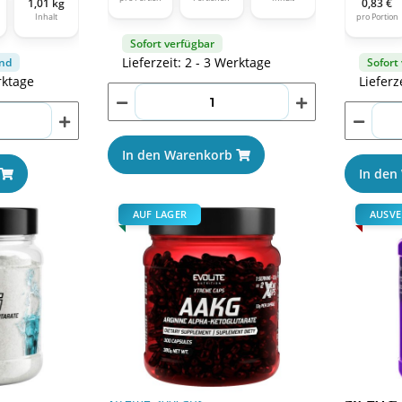
1,01 kg
0,83 €
Inhalt
pro Portion
Sofort verfügbar
Lieferzeit: 2 - 3 Werktage
nd
Sofort
rktage
Lieferz
In den Warenkorb
In den
AUF LAGER
AUSVE
G Arginine
Evolite Nutrition AAKG Arginine
Evolite N
Xtreme 300caps
54,90 