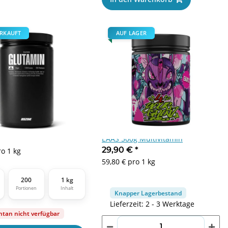
RKAUFT
AUF LAGER
L-Glutamine Pulver 1 kg
BPS Pharma 4 Your Gainz Bro
EAAS 500g Multivitamin
€
*
29,90 €
*
ro 1 kg
59,80 € pro 1 kg
200
1 kg
Portionen
Inhalt
Knapper Lagerbestand
Lieferzeit: 2 - 3 Werktage
an nicht verfügbar