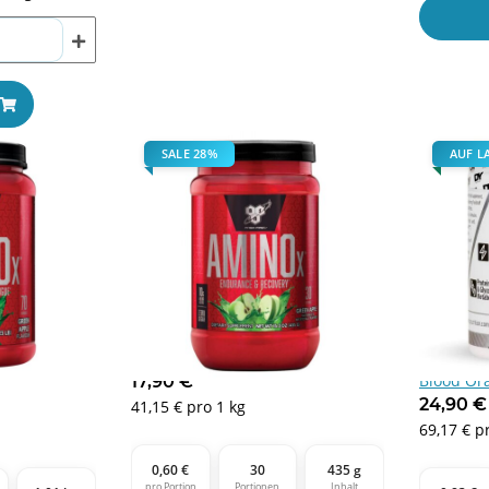
SALE 28%
AUF L
lue
BSN Amino X 435g Fruit Punch
DY Nutrit
Blood Or
17,90 €
*
24,90 
41,15 € pro 1 kg
69,17 € p
0,60 €
30
435 g
pro Portion
Portionen
Inhalt