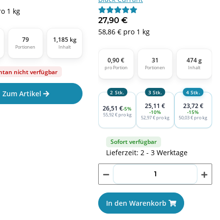
ro 1 kg
27,90 €
58,86 € pro 1 kg
79
1,185 kg
Portionen
Inhalt
0,90 €
31
474 g
pro Portion
Portionen
Inhalt
an nicht verfügbar
2 Stk.
3 Stk.
4 Stk.
Zum Artikel
25,11 €
23,72 €
26,51 €
-5%
-10%
-15%
55,92 € pro kg
52,97 € pro kg
50,03 € pro kg
Sofort verfügbar
Lieferzeit: 2 - 3 Werktage
In den Warenkorb