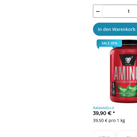
In den Warenkorb
SALE 20%
BSN Amino X 1010g B
Raspberry
39,90 €
*
39,50 € pro 1 kg