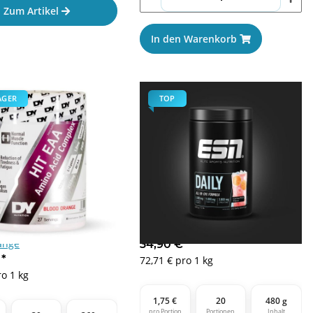
Zum Artikel
In den Warenkorb
AGER
TOP
ion Hit EAA Amino 360g
ESN Daily - 480g Apple Cranberry
ange
34,90 €
*
€
*
72,71 € pro 1 kg
ro 1 kg
1,75 €
20
480 g
pro Portion
Portionen
Inhalt