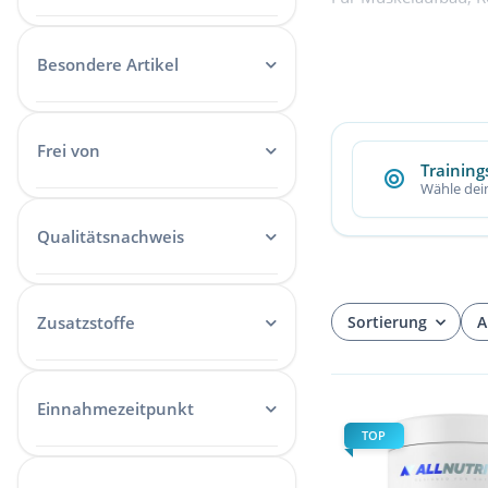
Ernährung. In der Ka
abgestimmt sind.
Besondere Artikel
Unsere Auswahl umfa
oder in fruchtig-erfr
Elektrolyten – ideal 
Frei von
Trainings
Egal ob du vor dem T
Wähle dein
beschleunigen möcht
Qualitätsnachweis
Sortierung
A
Zusatzstoffe
Einnahmezeitpunkt
TOP