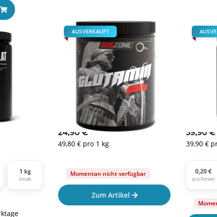
AUSVERKAUFT
AUSVE
Malat 1000g
Big Zone L-Glutamin 500g
Big Zone 
24,90 €
*
39,90 
49,80 € pro 1 kg
39,90 € p
1 kg
0,20 €
Momentan nicht verfügbar
Inhalt
pro Portion
Zum Artikel
Moment
rktage