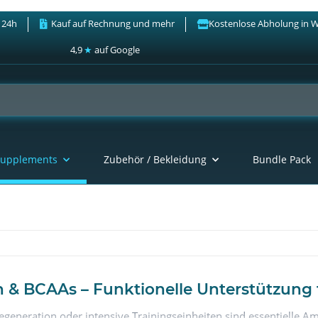
 24h
Kauf auf Rechnung und mehr
Kostenlose Abholung in 
4,9
★
auf Google
upplements
Zubehör / Bekleidung
Bundle Pack
& BCAAs – Funktionelle Unterstützung f
generation oder intensive Trainingseinheiten sind essentielle 