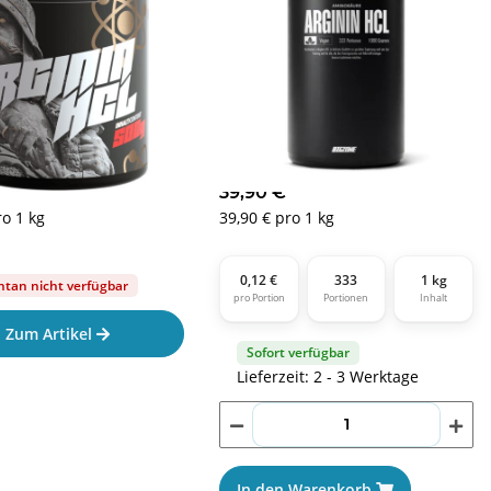
In den Warenkorb
In den Warenkorb
Arginin HCL 500g
Big Zone L-Arginin HCL 1000g
€
*
39,90 €
*
ro 1 kg
39,90 € pro 1 kg
0,12 €
333
1 kg
an nicht verfügbar
pro Portion
Portionen
Inhalt
Zum Artikel
Sofort verfügbar
Lieferzeit: 2 - 3 Werktage
In den Warenkorb