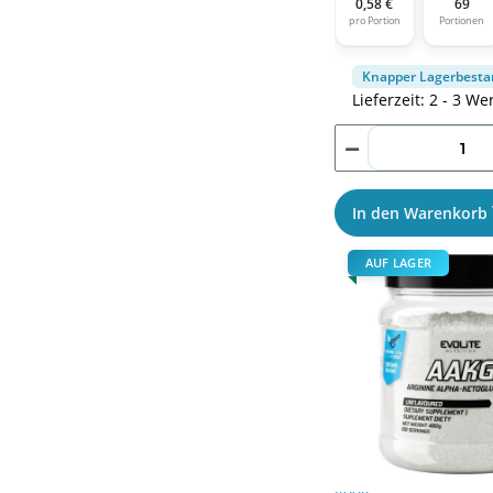
0,58 €
69
pro Portion
Portionen
Knapper Lagerbesta
Lieferzeit: 2 - 3 We
In den Warenkorb
AUF LAGER
Evolite Nutrition AAK
400g