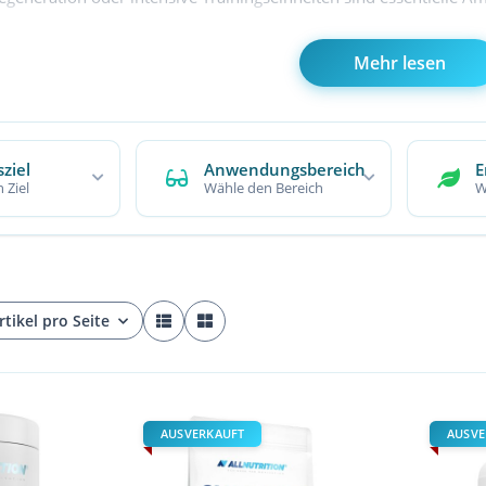
tegorie Aminosäuren / BCAA findest du funktionelle Produkte, die 
Mehr lesen
sst BCAAs und Aminosäuren in Pulverform, als Kapseln oder als
ischenden Varianten. Viele Produkte sind zuckerfrei, vegan oder zu
für Kraft- wie Ausdauersport.
ziel
Anwendungsbereich
E
raining Energie brauchst, während der Einheit deine Muskeln ve
 Ziel
Wähle den Bereich
W
est – Aminosäuren und BCAAs bieten dir gezielte Unterstützung 
rtikel pro Seite
AUSVERKAUFT
AUSVE