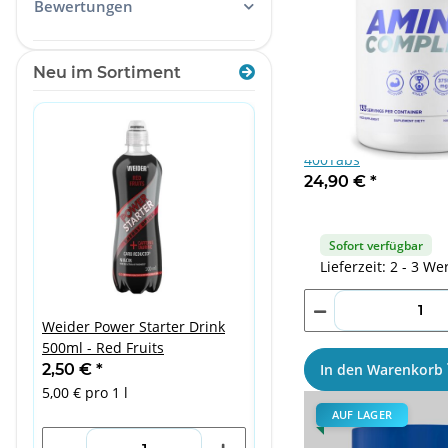
Bewertungen
Neu im Sortiment
ALLNUTRITION AMIN
400Tabs
24,90 €
*
Sofort verfügbar
Lieferzeit: 2 - 3 We
Weider Power Starter Drink
Skill Nutrition Shaker X 70
500ml - Red Fruits
7,90 €
*
In den Warenkorb
2,50 €
*
5,00 € pro 1 l
AUF LAGER