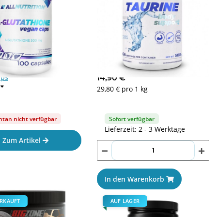
ion L-Glutathion 100
ALLNUTRITION Taurine 500g
aps
14,90 €
*
€
*
29,80 € pro 1 kg
an nicht verfügbar
Sofort verfügbar
Lieferzeit: 2 - 3 Werktage
Zum Artikel
Skill Nutrition Shaker X 700ml
Feel Fit Veganela Pistachio
45% Spread 200g
7,90 €
*
In den Warenkorb
14,90 €
*
74,50 € pro 1 kg
RKAUFT
AUF LAGER