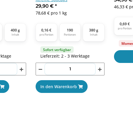
29,90 €
*
46,33 € p
78,68 € pro 1 kg
0,69 €
pro Portion
400 g
0,16 €
190
380 g
Inhalt
pro Portion
Portionen
Inhalt
Moment
Sofort verfügbar
rktage
Lieferzeit: 2 - 3 Werktage
In den Warenkorb