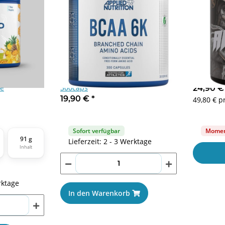
In den Warenkorb
In den Warenkorb
ino Fuel EAA
Applied Nutrition BCAA 6k
Big Zone 
le
300caps
24,90 
19,90 €
*
49,80 € p
Sofort verfügbar
Moment
91 g
Lieferzeit: 2 - 3 Werktage
Inhalt
rktage
In den Warenkorb