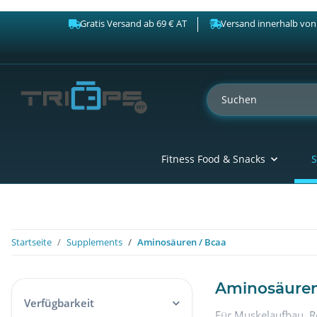
Gratis Versand ab 69 € AT
Versand innerhalb von
Fitness Food & Snacks
S
Startseite
Supplements
Aminosäuren / Bcaa
Aminosäuren 
Verfügbarkeit
Für Muskelaufbau, Re