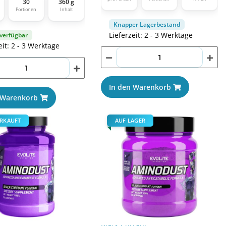
30
360 g
Portionen
Inhalt
Knapper Lagerbestand
Lieferzeit: 2 - 3 Werktage
 verfügbar
eit: 2 - 3 Werktage
In den Warenkorb
 Warenkorb
RKAUFT
AUF LAGER
utrition Aminodust 1185g
Evolite Nutrition Aminodust 474g
Black Currant
€
*