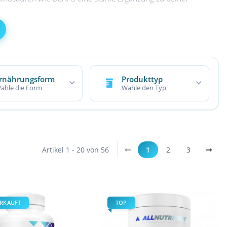
speziell auf die Bedürfnisse aktiver Sportler:innen
 Ready-to-Drink – mit oder ohne Geschmack, klassisch pur
sätzlich angereichert mit Glutamin, Taurin, Citrullin oder
rnährungsform
Produkttyp
rsorgen willst oder nach dem Sport deine Regeneration
ähle die Form
Wähle den Typ
genau dann, wenn dein Körper sie benötigt.
Artikel 1 - 20 von 56
1
2
3
RKAUFT
TOP