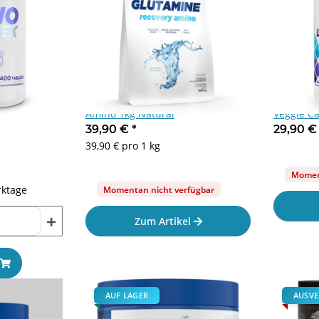
O Complex
Allnutrition Glutamine Recovery
Allnutrit
Amino 1kg Natural
Veggie C
39,90 €
*
29,90 
39,90 € pro 1 kg
Moment
rktage
Momentan nicht verfügbar
Zum Artikel
0ml
Feel Fit Veganela Pistachio
Weider Power Starter Drink
45% Spread 200g
500ml - Red Fruits
14,90 €
*
2,50 €
*
74,50 € pro 1 kg
5,00 € pro 1 l
AUF LAGER
AUSVE