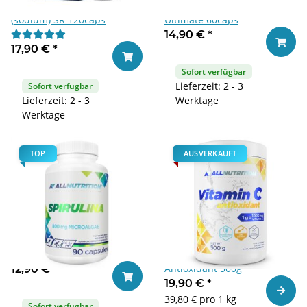
Allnutrition Natriumbutyrat
Allnutrition Probiotic 100
(sodium) SR 120caps
Ultimate 60caps
14,90 €
*
In den
17,90 €
*
In den Warenkorb
Sofort verfügbar
Lieferzeit: 2 - 3
Sofort verfügbar
Lieferzeit: 2 - 3
Werktage
Werktage
TOP
AUSVERKAUFT
Allnutrition Spirulina 90caps
Allnutrition Vitamin C
Antioxidant 500g
12,90 €
*
In den Warenkorb
19,90 €
*
Zum Ar
39,80 € pro 1 kg
Sofort verfügbar