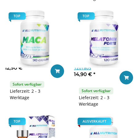
TOP
TOP
Allnutrition Maca 90caps
Allnutrition Melatonin Forte
120Tabs
12,90 €
*
In den Warenkorb
14,90 €
*
In den
Sofort verfügbar
Lieferzeit: 2 - 3
Sofort verfügbar
Werktage
Lieferzeit: 2 - 3
Werktage
TOP
AUSVERKAUFT