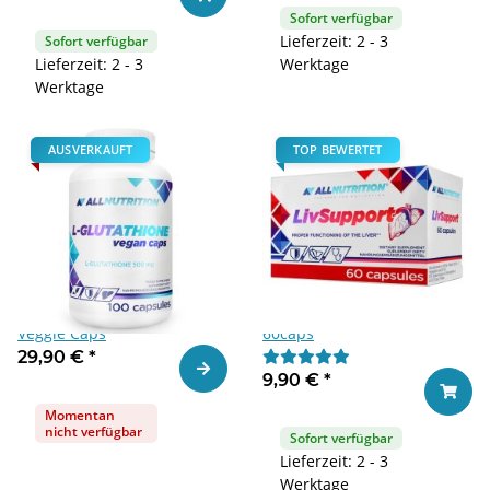
Sofort verfügbar
Lieferzeit: 2 - 3
Sofort verfügbar
Lieferzeit: 2 - 3
Werktage
Werktage
AUSVERKAUFT
TOP BEWERTET
Allnutrition L-Glutathion 100
ALLNUTRITION LivSupport
Veggie Caps
60caps
29,90 €
*
Zum Artikel
9,90 €
*
In den
Momentan
nicht verfügbar
Sofort verfügbar
Lieferzeit: 2 - 3
Werktage