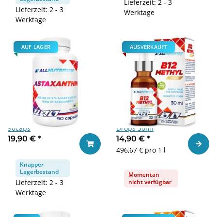
Lieferzeit: 2 - 3
Lieferzeit: 2 - 3
Werktage
Werktage
AUF LAGER
AUSVERKAUFT
Allnutrition Astaxanthin
Allnutrition B12 Methyl
90caps
Drops 30ml
19,90 €
*
14,90 €
*
Zum Ar
In den Warenkorb
496,67 € pro 1 l
Knapper
Lagerbestand
Momentan
Lieferzeit: 2 - 3
nicht verfügbar
Werktage