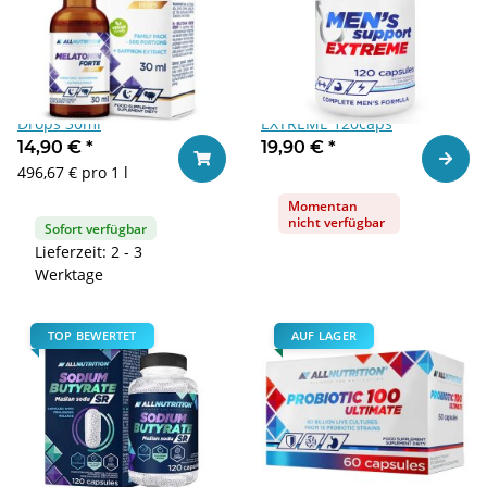
Allnutrition Melatonin Forte
Allnutrition MEN'S SUPPORT
Drops 30ml
EXTREME 120caps
14,90 €
*
19,90 €
*
Zum Ar
In den Warenkorb
496,67 € pro 1 l
Momentan
nicht verfügbar
Sofort verfügbar
Lieferzeit: 2 - 3
Werktage
TOP BEWERTET
AUF LAGER