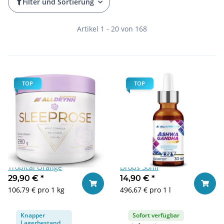
Filter und Sortierung
Artikel 1 - 20 von 168
TOP
TOP
ALLDEYNN SLEEPROSE 280g
Allnutrition Ashwagandha
Tropical Orange
Drops 30ml
29,90 €
*
14,90 €
*
In den Warenkorb
In den
106,79 € pro 1 kg
496,67 € pro 1 l
Knapper
Sofort verfügbar
Lagerbestand