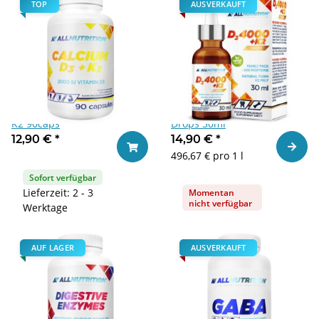
TOP
AUSVERKAUFT
ALLNUTRITION Calcium D3 +
Allnutrition D3 4000 +K2
K2 90caps
Drops 30ml
12,90 €
*
14,90 €
*
Zum Ar
In den Warenkorb
496,67 € pro 1 l
Sofort verfügbar
Lieferzeit: 2 - 3
Momentan
nicht verfügbar
Werktage
AUF LAGER
AUSVERKAUFT