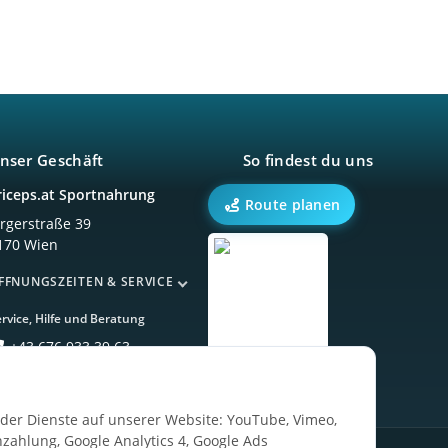
nser Geschäft
So findest du uns
riceps.at Sportnahrung
Route planen
örgerstraße 39
170 Wien
FFNUNGSZEITEN & SERVICE
rvice, Hilfe und Beratung
+43 676 933 39 63
ender Dienste auf unserer Website: YouTube, Vimeo,
zahlung, Google Analytics 4, Google Ads