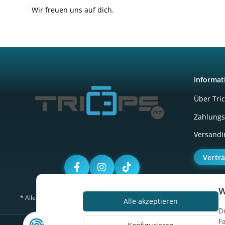
Wir freuen uns auf dich.
Informat
Über Tri
Zahlungs
Versandi
Vertr
W
* Alle Preise inkl. gesetzlicher USt., zzgl.
Versand
Alle akzeptieren
D
F