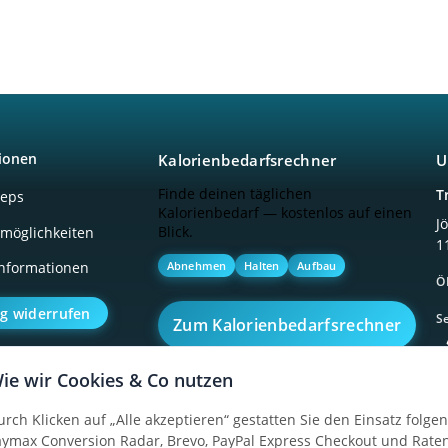
ionen
Kalorienbedarfsrechner
U
Finde deinen täglichen
T
ceps
Kalorienbedarf — kostenlos auf einen
J
Blick.
möglichkeiten
1
Abnehmen
Halten
Aufbau
nformationen
Ö
ag widerrufen
Se
Zum Kalorienbedarfsrechner
ie wir Cookies & Co nutzen
urch Klicken auf „Alle akzeptieren“ gestatten Sie den Einsatz folg
aymax Conversion Radar, Brevo, PayPal Express Checkout und Raten