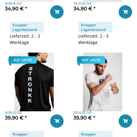
Black XS
White XS
34,90 €
*
34,90 €
*
In den Warenkorb
In den
Knapper
Knapper
Lagerbestand
Lagerbestand
Lieferzeit: 2 - 3
Lieferzeit: 2 - 3
Werktage
Werktage
AUF LAGER
AUF LAGER
Stronkk PerformanceT-shirt
Stronkk PerformanceT-shirt
Black XS
White XS
39,90 €
*
39,90 €
*
In den Warenkorb
In den
Knapper
Knapper