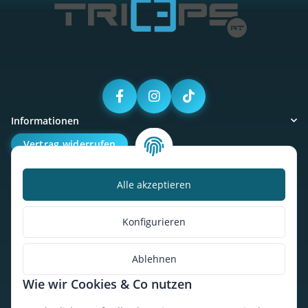
Informationen
Vertrag widerrufen
Alle akzeptieren
Kalorienbedarfsrechner
Unser Geschäft
Konfigurieren
So findest du uns
Ablehnen
Wie wir Cookies & Co nutzen
* Alle Preise inkl. gesetzlicher USt., zzgl.
Versand