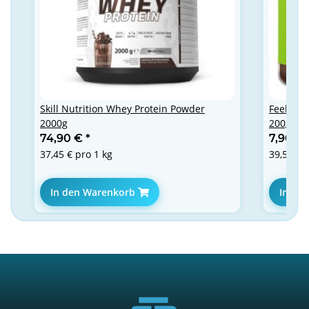
Skill Nutrition Whey Protein Powder
Feel Fit
2000g
200g
74,90 €
*
7,90 €
37,45 € pro 1 kg
39,50 € 
In den Warenkorb
In de