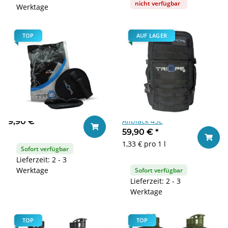
nicht verfügbar
Werktage
TOP
AUF LAGER
Triceps.at Grippad Black
Triceps.at Tactical Bag
Allblack 45L
9,90 €
*
In den Warenkorb
59,90 €
*
In den
1,33 € pro 1 l
Sofort verfügbar
Lieferzeit: 2 - 3
Werktage
Sofort verfügbar
Lieferzeit: 2 - 3
Werktage
TOP
TOP