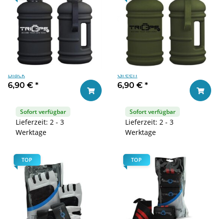
Triceps.at Water Jug 2,2 Liter
Triceps.at Water Jug 2,2 Liter
Black
Green
6,90 €
*
6,90 €
*
In den Warenkorb
In den
Sofort verfügbar
Sofort verfügbar
Lieferzeit: 2 - 3
Lieferzeit: 2 - 3
Werktage
Werktage
TOP
TOP