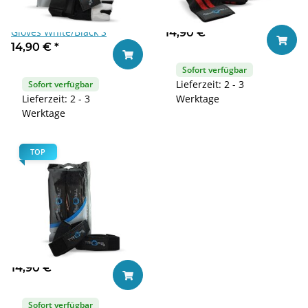
Triceps.at Weight Lifting
Triceps.at Wrist Wrap 50cm
Gloves White/Black S
14,90 €
*
In den
14,90 €
*
In den Warenkorb
Sofort verfügbar
Lieferzeit: 2 - 3
Sofort verfügbar
Lieferzeit: 2 - 3
Werktage
Werktage
TOP
Triceps.at Zughilfe
14,90 €
*
In den Warenkorb
Sofort verfügbar