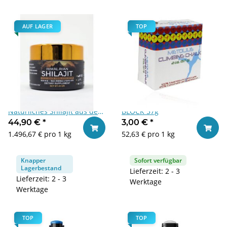
AUF LAGER
TOP
Himalayan Shilajit Resin -
METOLIUS CLIMBING CHALK
Natürliches Shilajit aus dem
BLOCK 57g
Himalaya mit Fulvinsäure &
44,90 €
*
3,00 €
*
In den Warenkorb
In den
Mineralien 30g
1.496,67 € pro 1 kg
52,63 € pro 1 kg
Knapper
Sofort verfügbar
Lagerbestand
Lieferzeit: 2 - 3
Lieferzeit: 2 - 3
Werktage
Werktage
TOP
TOP