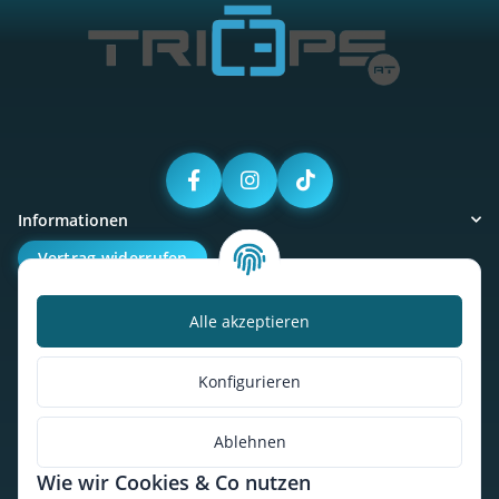
Informationen
Vertrag widerrufen
Alle akzeptieren
Kalorienbedarfsrechner
Unser Geschäft
Konfigurieren
So findest du uns
Ablehnen
Wie wir Cookies & Co nutzen
* Alle Preise inkl. gesetzlicher USt., zzgl.
Versand