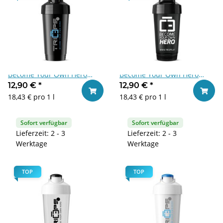
Triceps Shaker 700ml
Triceps Shaker 700ml
Become Your Own Hero
Become Your Own Hero
Black-Blue
Black-White
12,90 €
*
12,90 €
*
In den Warenkorb
In den
18,43 € pro 1 l
18,43 € pro 1 l
Sofort verfügbar
Sofort verfügbar
Lieferzeit: 2 - 3
Lieferzeit: 2 - 3
Werktage
Werktage
TOP
TOP