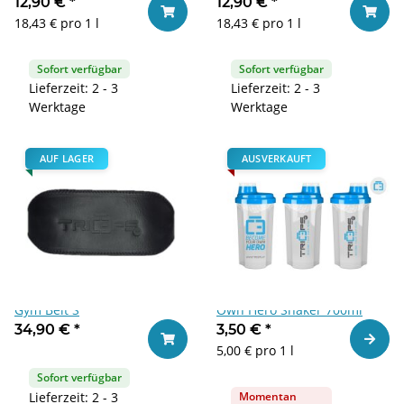
12,90 €
*
12,90 €
*
In den Warenkorb
In den
18,43 € pro 1 l
18,43 € pro 1 l
Sofort verfügbar
Sofort verfügbar
Lieferzeit: 2 - 3
Lieferzeit: 2 - 3
Werktage
Werktage
AUF LAGER
AUSVERKAUFT
Triceps.at 6-Inch Leather
Triceps.at Become Your
Gym Belt S
Own Hero Shaker 700ml
34,90 €
*
3,50 €
*
Zum Ar
In den Warenkorb
5,00 € pro 1 l
Sofort verfügbar
Lieferzeit: 2 - 3
Momentan