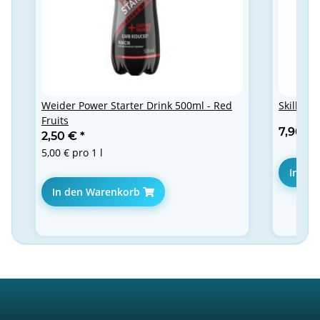
Weider Power Starter Drink 500ml - Red
Skill Nu
Fruits
7,90 €
2,50 €
*
5,00 € pro 1 l
In de
In den Warenkorb