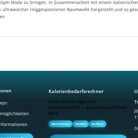
die Gym Mode zu bringen. In Zusammenarbeit mit einem italienische
00% ultrawiecher ringgesponnener Baumwolle hergestellt und so ges
en.
ionen
Kalorienbedarfsrechner
U
Finde deinen täglichen
T
ceps
Kalorienbedarf — kostenlos auf einen
J
Blick.
möglichkeiten
1
Abnehmen
Halten
Aufbau
nformationen
Ö