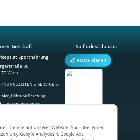
nser Geschäft
So findest du uns
riceps.at Sportnahrung
Route planen
örgerstraße 39
170 Wien
FFNUNGSZEITEN & SERVICE
rvice, Hilfe und Beratung
+43 676 933 39 63
ender Dienste auf unserer Website: YouTube, Vimeo,
zahlung, Google Analytics 4, Google Ads