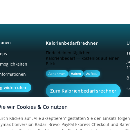
ionen
Kalorienbedarfsrechner
U
Finde deinen täglichen
T
ceps
Kalorienbedarf — kostenlos auf einen
J
Blick.
möglichkeiten
1
Abnehmen
Halten
Aufbau
nformationen
Ö
ag widerrufen
Se
Zum Kalorienbedarfsrechner
ie wir Cookies & Co nutzen
urch Klicken auf „Alle akzeptieren“ gestatten Sie den Einsatz folg
aymax Conversion Radar, Brevo, PayPal Express Checkout und Raten
·
·
·
·
Datenschutz
Widerrufsrecht
AGB
Impressum
Sitemap