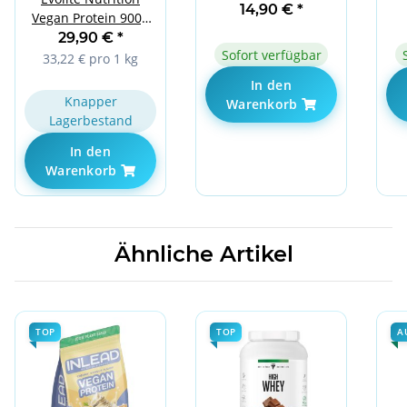
Caps
14,90 €
*
Vegan Protein 900g
Caramel Macchiato
29,90 €
*
Sofort verfügbar
33,22 € pro 1 kg
In den
Knapper
Warenkorb
Lagerbestand
In den
Warenkorb
Ähnliche Artikel
TOP
TOP
A