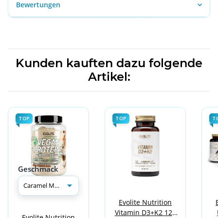
Bewertungen
Kunden kauften dazu folgende
Artikel:
TOP
TOP
T
Geschmack
Evolite Nutrition
Vitamin D3+K2 120
Evolite Nutrition