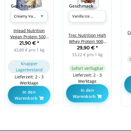
Geschmack
Geschmack
Inlead Nutrition
C
Trec Nutrition High
Vegan Protein 500g
Whey Protein 900g
Creamy Vanilla
21,90 €
*
Vanilla Ice Cream
29,90 €
*
43,80 € pro 1 kg
33,22 € pro 1 kg
Knapper
Sofort verfügbar
Lagerbestand
Lieferzeit: 2 - 3
Lieferzeit: 2 - 3
Werktage
Werktage
In den
In den
Warenkorb
Warenkorb