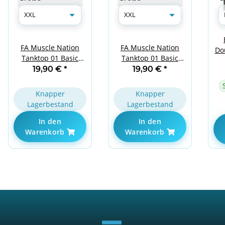
FA Muscle Nation
FA Muscle Nation
Do
Tanktop 01 Basic
Tanktop 01 Basic
Grey XXL
White XXL
19,90 €
*
19,90 €
*
Knapper
Knapper
Lagerbestand
Lagerbestand
In den
In den
Warenkorb
Warenkorb