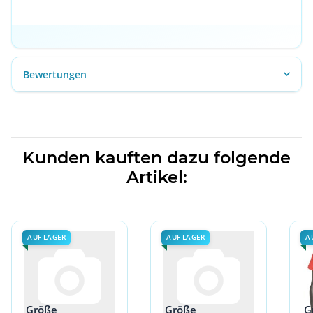
Bewertungen
Kunden kauften dazu folgende
Artikel:
AUF LAGER
AUF LAGER
A
Größe
Größe
G