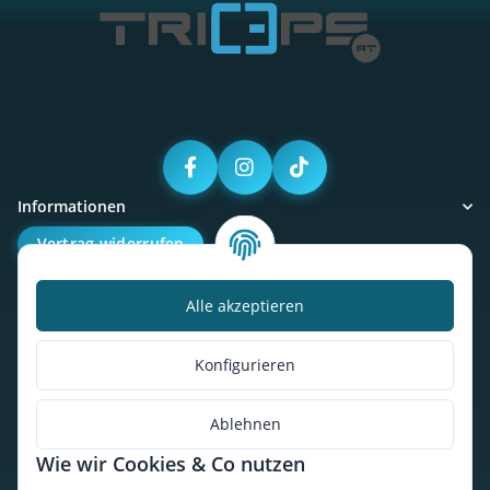
Informationen
Vertrag widerrufen
Alle akzeptieren
Kalorienbedarfsrechner
Unser Geschäft
Konfigurieren
So findest du uns
Ablehnen
Wie wir Cookies & Co nutzen
* Alle Preise inkl. gesetzlicher USt., zzgl.
Versand