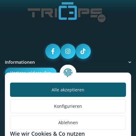
Informationen
Vertrag widerrufen
Alle akzeptieren
Kalorienbedarfsrechner
Unser Geschäft
Konfigurieren
So findest du uns
Ablehnen
Wie wir Cookies & Co nutzen
* Alle Preise inkl. gesetzlicher USt., zzgl.
Versand