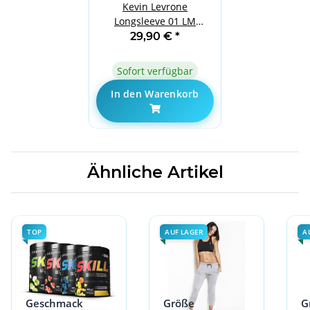
Kevin Levrone
Longsleeve 01 LM
Compression Black XL
29,90 €
*
Sofort verfügbar
In den Warenkorb
Ähnliche Artikel
TOP
AUF LAGER
A
Geschmack
Größe
G