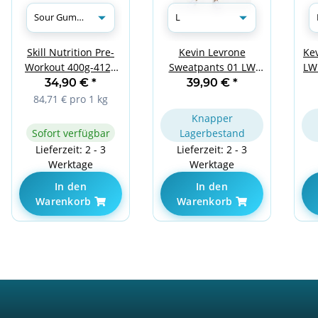
Ke
Skill Nutrition Pre-
Kevin Levrone
LW
Workout 400g-412g
Sweatpants 01 LW
Sour Gummies
Melange Grey L
34,90 €
*
39,90 €
*
84,71 € pro 1 kg
Knapper
Sofort verfügbar
Lagerbestand
Lieferzeit: 2 - 3
Lieferzeit: 2 - 3
Werktage
Werktage
In den
In den
Warenkorb
Warenkorb