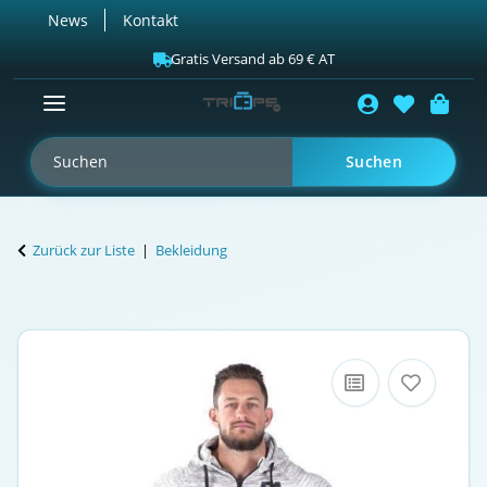
News
Kontakt
Gratis Versand ab 69 € AT
Suchen
Zurück zur Liste
Bekleidung