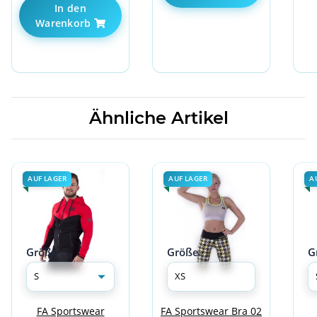
In den
Warenkorb
Ähnliche Artikel
AUF LAGER
AUF LAGER
A
Größe
Größe
G
FA Sportswear
FA Sportswear Bra 02