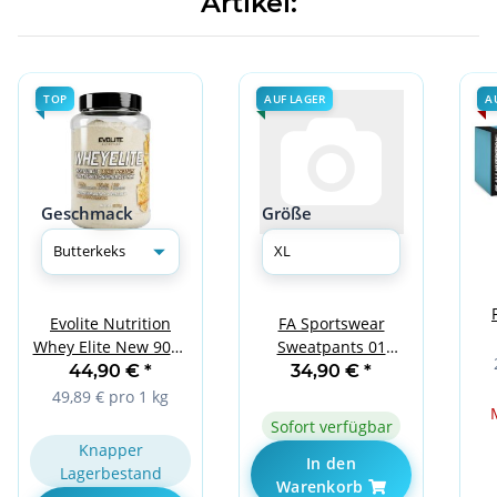
Artikel:
TOP
AUF LAGER
A
Geschmack
Größe
Evolite Nutrition
FA Sportswear
Whey Elite New 900g
Sweatpants 01
Butterkeks
Melange Light Grey
44,90 €
*
34,90 €
*
Basic XL
49,89 € pro 1 kg
Sofort verfügbar
Knapper
In den
Lagerbestand
Warenkorb