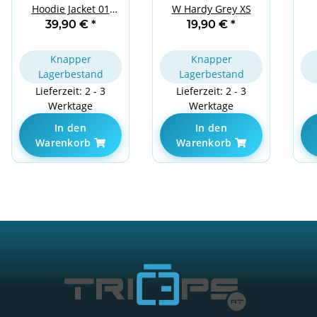
Hoodie Jacket 01
W Hardy Grey XS
S
Basic Black Red S
39,90 €
*
19,90 €
*
Knapper
Knapper
Lagerbestand
Lagerbestand
Lieferzeit: 2 - 3
Lieferzeit: 2 - 3
Werktage
Werktage
In den
In den
Warenkorb
Warenkorb