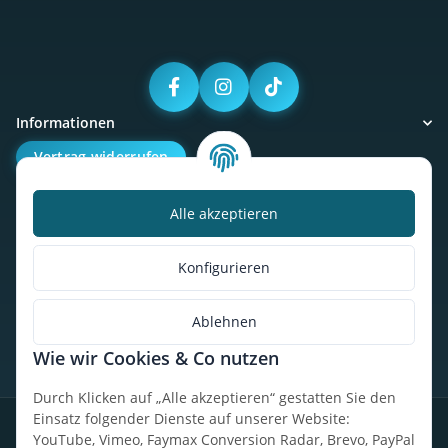
Informationen
Vertrag widerrufen
Alle akzeptieren
Kalorienbedarfsrechner
Unser Geschäft
Konfigurieren
So findest du uns
Ablehnen
Wie wir Cookies & Co nutzen
* Alle Preise inkl. gesetzlicher USt., zzgl.
Versand
Durch Klicken auf „Alle akzeptieren“ gestatten Sie den
Einsatz folgender Dienste auf unserer Website:
Datenschutz
Widerrufsrecht
AGB
Impressum
Sitemap
YouTube, Vimeo, Faymax Conversion Radar, Brevo, PayPal