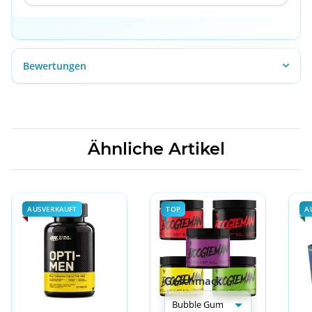
Bewertungen
Ähnliche Artikel
AUSVERKAUFT
TOP
A
Geschmack