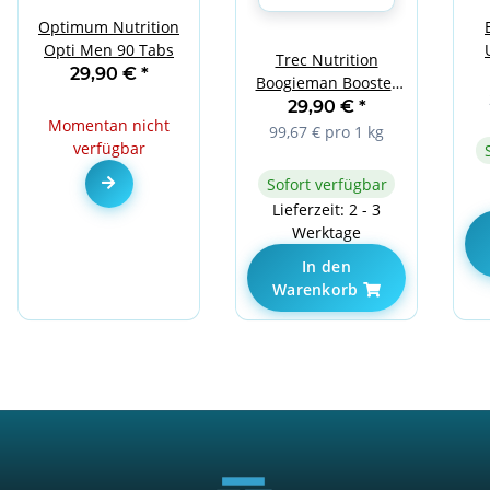
Optimum Nutrition
Opti Men 90 Tabs
Trec Nutrition
10
29,90 €
*
Boogieman Booster
300g Bubble Gum
29,90 €
*
Momentan nicht
99,67 € pro 1 kg
verfügbar
Zum Artikel
Sofort verfügbar
Lieferzeit: 2 - 3
Werktage
In den
Warenkorb