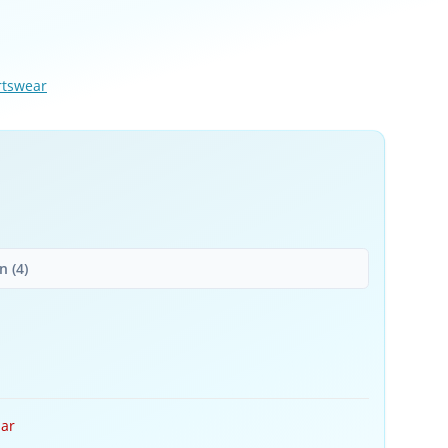
rtswear
 (4)
bar