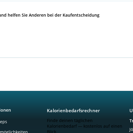
 und helfen Sie Anderen bei der Kaufentscheidung
ionen
Kalorienbedarfsrechner
U
Finde deinen täglichen
T
ceps
Kalorienbedarf — kostenlos auf einen
J
Blick.
möglichkeiten