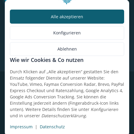
Alle akzeptieren
Kalorienbedarfsrechner
Unser Geschäft
Konfigurieren
So findest du uns
Ablehnen
Wie wir Cookies & Co nutzen
* Alle Preise inkl. gesetzlicher USt., zzgl.
Versand
Durch Klicken auf „Alle akzeptieren“ gestatten Sie den
Einsatz folgender Dienste auf unserer Website:
Datenschutz
Widerrufsrecht
AGB
Impressum
Sitemap
YouTube, Vimeo, Faymax Conversion Radar, Brevo, PayPal
Express Checkout und Ratenzahlung, Google Analytics 4,
Google Ads Conversion Tracking. Sie können die
Einstellung jederzeit ändern (Fingerabdruck-Icon links
unten). Weitere Details finden Sie unter
Konfigurieren
Design, Entwicklung & technische Betreuung: UpCode.ONE Sp.
und in unserer
Datenschutzerklärung
.
z o.o.
Powered by
JTL-Shop
Impressum
|
Datenschutz