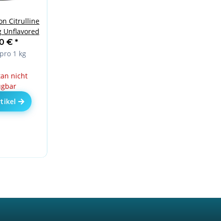
n Citrulline
 Unflavored
90 €
*
pro 1 kg
n nicht
ügbar
tikel