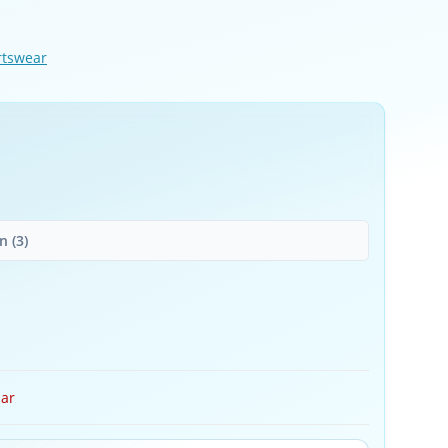
rtswear
 (3)
bar