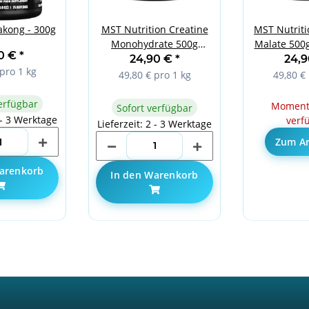
kong - 300g
MST Nutrition Creatine
MST Nutritio
Monohydrate 500g
Malate 500g
90 €
*
Unflavored
24,90 €
*
24,
pro 1 kg
49,80 € pro 1 kg
49,80 € 
erfügbar
Momenta
Sofort verfügbar
 - 3 Werktage
verf
Lieferzeit: 2 - 3 Werktage
Zum Ar
arenkorb
In den Warenkorb