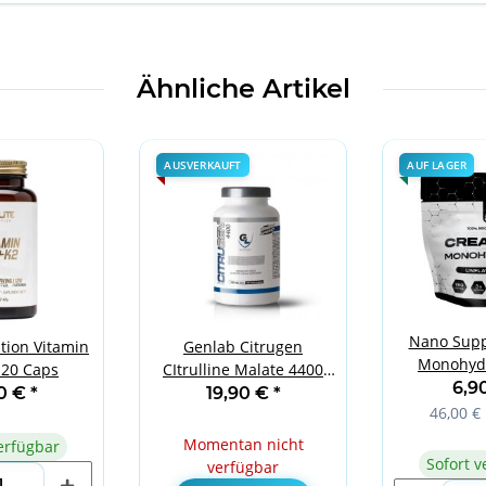
Ähnliche Artikel
AUSVERKAUFT
AUF LAGER
Nano Supp
ition Vitamin
Genlab Citrugen
Monohydr
20 Caps
CItrulline Malate 4400
6,9
120 vege caps
90 €
*
19,90 €
*
46,00 € 
Momentan nicht
erfügbar
Sofort v
verfügbar