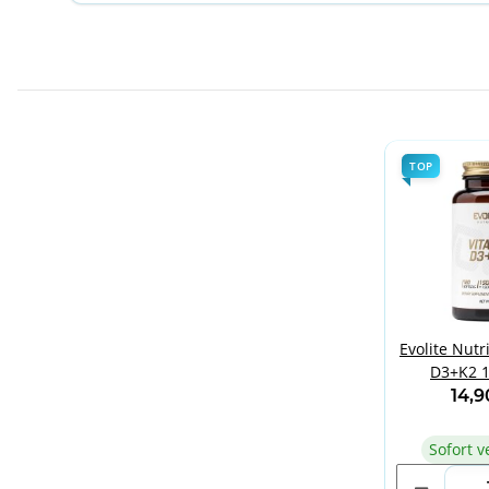
TOP
Evolite Nutr
D3+K2 1
14,
Sofort v