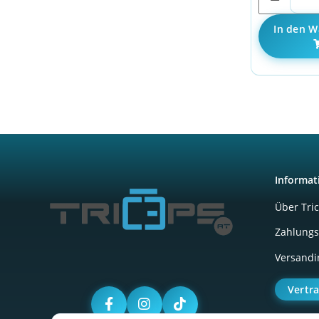
In den W
Informat
Über Tri
Zahlungs
Versandi
Vertr