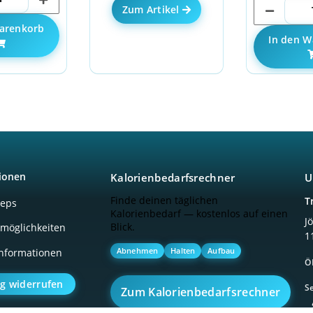
Zum Artikel
arenkorb
In den W
ionen
Kalorienbedarfsrechner
U
Finde deinen täglichen
T
ceps
Kalorienbedarf — kostenlos auf einen
J
Blick.
möglichkeiten
1
Abnehmen
Halten
Aufbau
nformationen
Ö
ag widerrufen
Se
Zum Kalorienbedarfsrechner