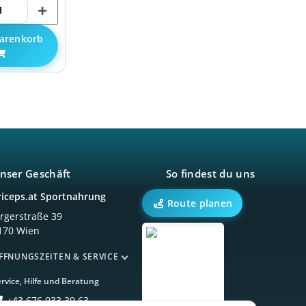
arenkorb
nser Geschäft
So findest du uns
riceps.at Sportnahrung
Route planen
örgerstraße 39
170 Wien
FFNUNGSZEITEN & SERVICE
rvice, Hilfe und Beratung
+43 676 933 39 63