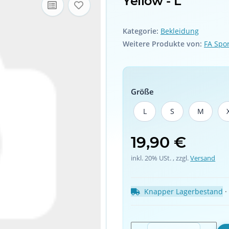
Yellow - L
Kategorie:
Bekleidung
Weitere Produkte von:
FA Spo
Größe
L
S
M
L
S
M
19,90 €
inkl. 20% USt. , zzgl.
Versand
Knapper Lagerbestand
 ·