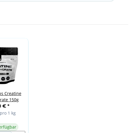
s Creatine
ate 150g
0 €
*
pro 1 kg
erfügbar