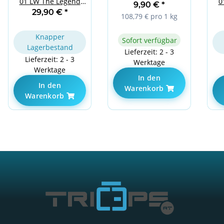
0
01 LW The Legend
Millions Pineapple
9,90 €
*
White L
29,90 €
*
108,79 € pro 1 kg
Knapper
Sofort verfügbar
Lagerbestand
Lieferzeit: 2 - 3
Lieferzeit: 2 - 3
Werktage
Werktage
In den
In den
Warenkorb
Warenkorb