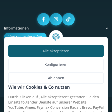
Informationen
Vertrag widerrufen
Alle akzeptieren
Kalorienbedarfsrechner
Unser Geschäft
Konfigurieren
So findest du uns
Ablehnen
Wie wir Cookies & Co nutzen
* Alle Preise inkl. gesetzlicher USt., zzgl.
Versand
Durch Klicken auf „Alle akzeptieren“ gestatten Sie den
Einsatz folgender Dienste auf unserer Website:
Datenschutz
Widerrufsrecht
AGB
Impressum
Sitemap
YouTube, Vimeo, Faymax Conversion Radar, Brevo, PayPal