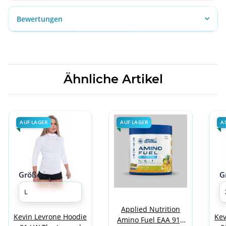
Bewertungen
Ähnliche Artikel
AUF LAGER
AUF LAGER
A
Größe
G
Applied Nutrition
Kev
Kevin Levrone Hoodie
Amino Fuel EAA 91g