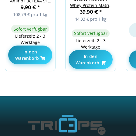
Amino Fuel EAA 91g
Whey Protein Matrix
Millions Pineapple
9,90 €
*
S
900g Banana
39,90 €
*
108,79 € pro 1 kg
44,33 € pro 1 kg
Sofort verfügbar
Sofort verfügbar
Lieferzeit: 2 - 3
Lieferzeit: 2 - 3
Werktage
Werktage
In den
In den
Warenkorb
Warenkorb