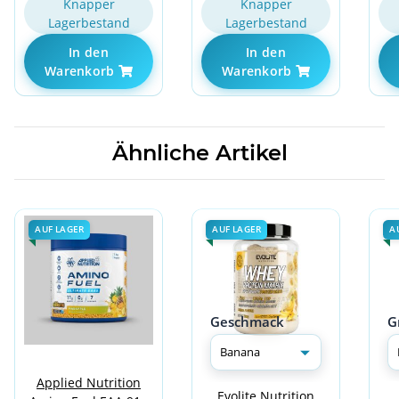
Knapper
Knapper
Lagerbestand
Lagerbestand
In den
In den
Warenkorb
Warenkorb
Ähnliche Artikel
AUF LAGER
AUF LAGER
A
Geschmack
G
Applied Nutrition
Evolite Nutrition