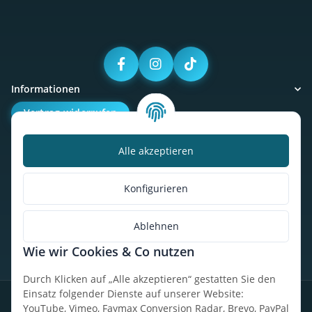
Informationen
Vertrag widerrufen
Alle akzeptieren
Kalorienbedarfsrechner
Unser Geschäft
Konfigurieren
So findest du uns
Ablehnen
Wie wir Cookies & Co nutzen
* Alle Preise inkl. gesetzlicher USt., zzgl.
Versand
Durch Klicken auf „Alle akzeptieren“ gestatten Sie den
Einsatz folgender Dienste auf unserer Website:
Datenschutz
Widerrufsrecht
AGB
Impressum
Sitemap
YouTube, Vimeo, Faymax Conversion Radar, Brevo, PayPal