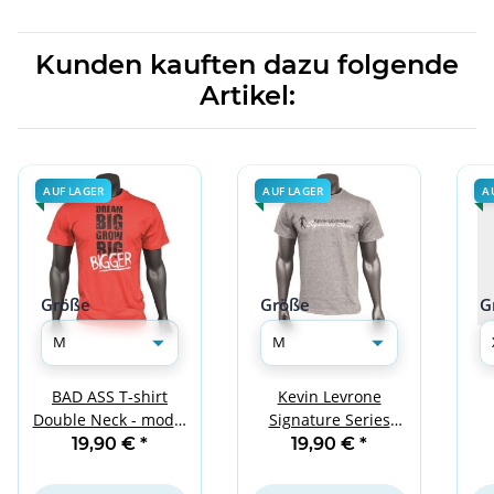
Kunden kauften dazu folgende
Artikel:
AUF LAGER
AUF LAGER
A
Größe
Größe
G
BAD ASS T-shirt
Kevin Levrone
Double Neck - model
Signature Series
S
02 RED M
Double Neck T-Shirt -
19,90 €
*
19,90 €
*
Model 03 - Grey M