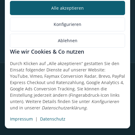
Alle akzeptieren
Kalorienbedarfsrechner
Unser Geschäft
Konfigurieren
So findest du uns
Ablehnen
Wie wir Cookies & Co nutzen
* Alle Preise inkl. gesetzlicher USt., zzgl.
Versand
Durch Klicken auf „Alle akzeptieren“ gestatten Sie den
Einsatz folgender Dienste auf unserer Website:
Datenschutz
Widerrufsrecht
AGB
Impressum
Sitemap
YouTube, Vimeo, Faymax Conversion Radar, Brevo, PayPal
Express Checkout und Ratenzahlung, Google Analytics 4,
Google Ads Conversion Tracking. Sie können die
Einstellung jederzeit ändern (Fingerabdruck-Icon links
unten). Weitere Details finden Sie unter
Konfigurieren
Design, Entwicklung & technische Betreuung: UpCode.ONE Sp.
und in unserer
Datenschutzerklärung
.
z o.o.
Powered by
JTL-Shop
Impressum
|
Datenschutz