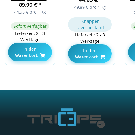
44,90 €
*
Peanut
Pr
89,90 €
*
49,89 € pro 1 kg
44,95 € pro 1 kg
Knapper
Sofort verfügbar
Lagerbestand
Lieferzeit: 2 - 3
Lieferzeit: 2 - 3
Werktage
Werktage
In den
In den
Warenkorb
Warenkorb