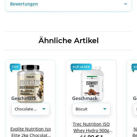
Bewertungen
Ähnliche Artikel
TOP
AUF LAGER
A
Geschmack
Geschmack
G
Trec Nutrition ISO
Evolite Nutrition Iso
N
Whey Hydro 900g
Elite 2kg Chocolate
Be
Biscuit