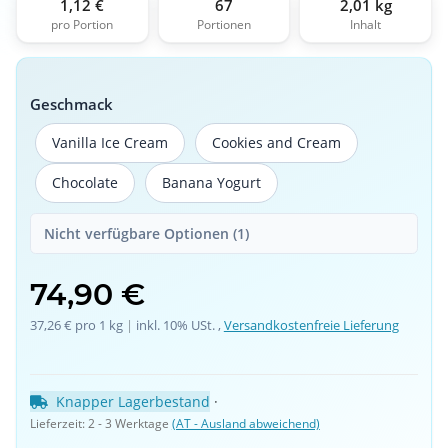
1,12 €
67
2,01 kg
pro Portion
Portionen
Inhalt
Geschmack
Vanilla Ice Cream
Cookies and Cream
Vanilla Ice Cream
Cookies and Cream
Chocolate
Banana Yogurt
Chocolate
Banana Yogurt
Nicht verfügbare Optionen (1)
74,90 €
37,26 € pro 1 kg
 | 
inkl. 10% USt. ,
Versandkostenfreie Lieferung
Knapper Lagerbestand
 · 
Lieferzeit:
2 - 3 Werktage
(AT - Ausland abweichend)