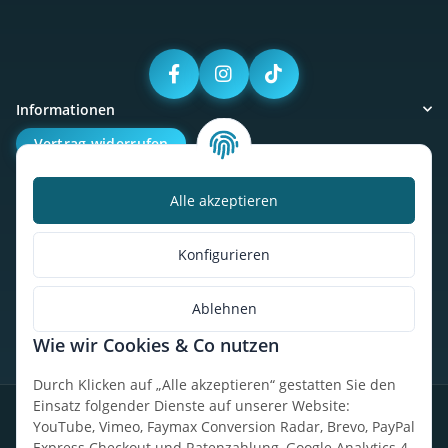
Informationen
Vertrag widerrufen
Alle akzeptieren
Kalorienbedarfsrechner
Unser Geschäft
Konfigurieren
So findest du uns
Ablehnen
Wie wir Cookies & Co nutzen
* Alle Preise inkl. gesetzlicher USt., zzgl.
Versand
Durch Klicken auf „Alle akzeptieren“ gestatten Sie den
Einsatz folgender Dienste auf unserer Website:
Datenschutz
Widerrufsrecht
AGB
Impressum
Sitemap
YouTube, Vimeo, Faymax Conversion Radar, Brevo, PayPal
Express Checkout und Ratenzahlung, Google Analytics 4,