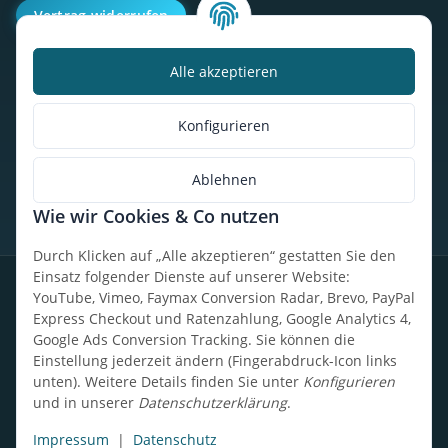
Vertrag widerrufen
Alle akzeptieren
Kalorienbedarfsrechner
Unser Geschäft
Konfigurieren
So findest du uns
Ablehnen
Wie wir Cookies & Co nutzen
* Alle Preise inkl. gesetzlicher USt., zzgl.
Versand
Durch Klicken auf „Alle akzeptieren“ gestatten Sie den
Einsatz folgender Dienste auf unserer Website:
Datenschutz
Widerrufsrecht
AGB
Impressum
Sitemap
YouTube, Vimeo, Faymax Conversion Radar, Brevo, PayPal
Express Checkout und Ratenzahlung, Google Analytics 4,
Google Ads Conversion Tracking. Sie können die
Einstellung jederzeit ändern (Fingerabdruck-Icon links
unten). Weitere Details finden Sie unter
Konfigurieren
Design, Entwicklung & technische Betreuung: UpCode.ONE Sp.
und in unserer
Datenschutzerklärung
.
z o.o.
Powered by
JTL-Shop
Impressum
|
Datenschutz