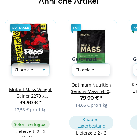
Ähnliche Artikel
AUF LAGER
TOP
A
Geschmack
Geschmack
G
Ke
Optimum Nutrition
Mutant Mass Weight
Li
Serious Mass 5450g
Gainer 2270 g
Chocolate Peanut
79,90 €
*
Chocolate Fudge
39,90 €
*
Butter
14,66 € pro 1 kg
Brownie
17,58 € pro 1 kg
Knapper
Sofort verfügbar
Lagerbestand
Lieferzeit: 2 - 3
Lieferzeit: 2 - 3