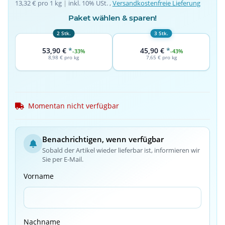
13,32 € pro 1 kg
 | 
inkl. 10% USt. ,
Versandkostenfreie Lieferung
Paket wählen & sparen!
2 Stk.
3 Stk.
53,90 €
*
45,90 €
*
-33%
-43%
8,98 € pro kg
7,65 € pro kg
Momentan nicht verfügbar
Benachrichtigen, wenn verfügbar
Sobald der Artikel wieder lieferbar ist, informieren wir
Sie per E-Mail.
Vorname
Nachname