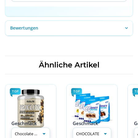
Bewertungen
Ähnliche Artikel
TOP
TOP
T
Geschmack
Geschmack
G