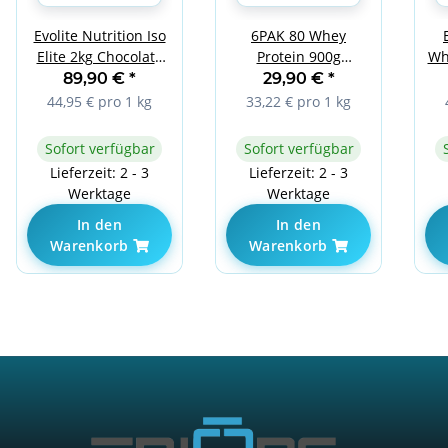
Evolite Nutrition Iso
6PAK 80 Whey
Wh
Elite 2kg Chocolate
Protein 900g
Peanut
CHOCOLATE
89,90 €
*
29,90 €
*
44,95 € pro 1 kg
33,22 € pro 1 kg
Sofort verfügbar
Sofort verfügbar
Lieferzeit: 2 - 3
Lieferzeit: 2 - 3
Werktage
Werktage
In den
In den
Warenkorb
Warenkorb