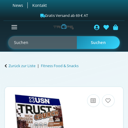
News
Kontakt
Gratis Versand ab 69 € AT
Suchen
Zurück zur Liste
Fitness Food & Snacks