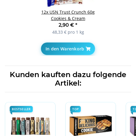
12x
USN Trust Crunch 60g
Cookies & Cream
2,90 €
*
48,33 € pro 1 kg
In den Warenkorb
Kunden kauften dazu folgende
Artikel:
BESTSELLER
TOP
T