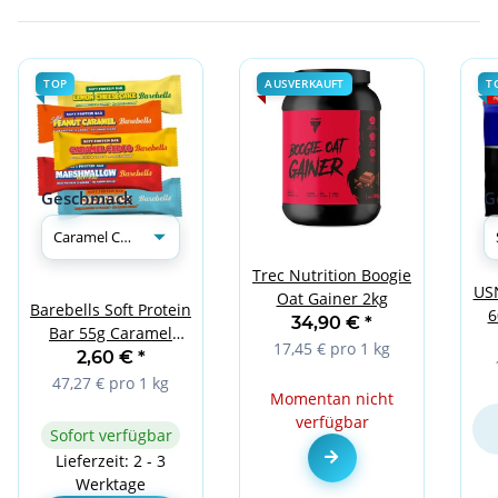
TOP
AUSVERKAUFT
T
Geschmack
G
Trec Nutrition Boogie
US
Oat Gainer 2kg
Barebells Soft Protein
6
34,90 €
*
Bar 55g Caramel
17,45 € pro 1 kg
Choco
2,60 €
*
47,27 € pro 1 kg
Momentan nicht
verfügbar
Sofort verfügbar
Zum Artikel
Lieferzeit: 2 - 3
Werktage