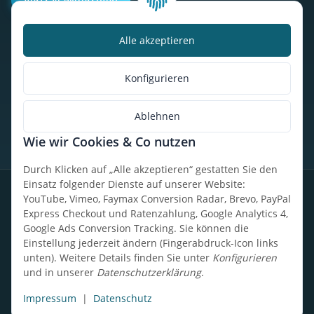
Vertrag widerrufen
Alle akzeptieren
Kalorienbedarfsrechner
Unser Geschäft
Konfigurieren
So findest du uns
Ablehnen
Wie wir Cookies & Co nutzen
* Alle Preise inkl. gesetzlicher USt., zzgl.
Versand
Durch Klicken auf „Alle akzeptieren“ gestatten Sie den
Einsatz folgender Dienste auf unserer Website:
Datenschutz
Widerrufsrecht
AGB
Impressum
Sitemap
YouTube, Vimeo, Faymax Conversion Radar, Brevo, PayPal
Express Checkout und Ratenzahlung, Google Analytics 4,
Google Ads Conversion Tracking. Sie können die
Einstellung jederzeit ändern (Fingerabdruck-Icon links
unten). Weitere Details finden Sie unter
Konfigurieren
Design, Entwicklung & technische Betreuung: UpCode.ONE Sp.
und in unserer
Datenschutzerklärung
.
z o.o.
Powered by
JTL-Shop
Impressum
|
Datenschutz