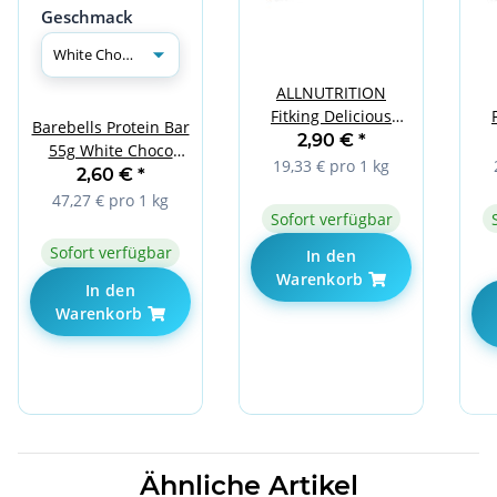
Geschmack
ALLNUTRITION
Fitking Delicious
Barebells Protein Bar
Cookie Chocolate
2,90 €
*
55g White Choco
Peanut 150g
19,33 € pro 1 kg
Almond
2,60 €
*
47,27 € pro 1 kg
Sofort verfügbar
Sofort verfügbar
In den
Warenkorb
In den
Warenkorb
Ähnliche Artikel