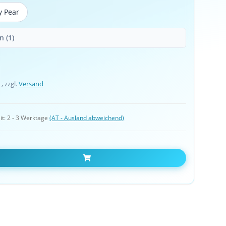
y Pear
Frosty Pear
 (1)
 , zzgl.
Versand
it:
2 - 3 Werktage
(AT - Ausland abweichend)
In den Warenkorb