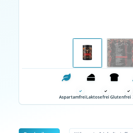
Aspartamfrei
Laktosefrei
Glutenfrei
weitere Registerkarten anzeigen