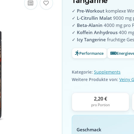
Tangarine
✓
Pre-Workout
komplexe Wir
✓
L-Citrullin Malat
9000 mg p
✓
Beta-Alanin
4000 mg pro P
✓
Koffein Anhydrous
400 mg 
✓
Icy Tangerine
fruchtige Ge
Performance
Energiev
Kategorie:
Supplements
Weitere Produkte von:
Veiny G
2,20 €
pro Portion
Geschmack