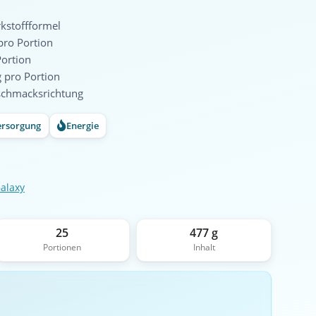
kstoffformel
ro Portion
ortion
pro Portion
schmacksrichtung
ersorgung
Energie
alaxy
25
477 g
Portionen
Inhalt