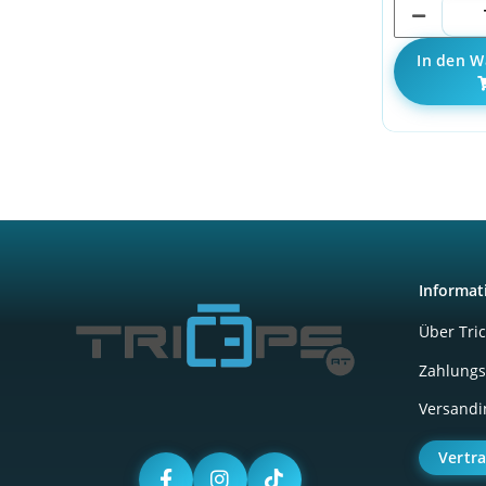
In den W
Informat
Über Tri
Zahlungs
Versandi
Vertr