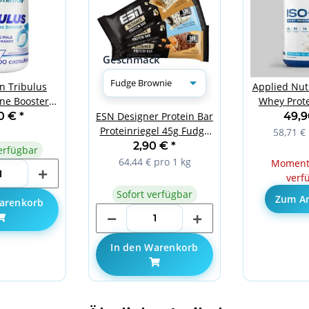
Geschmack
on Tribulus
Applied Nutr
ne Booster
Whey Protei
caps
85
90 €
*
49,
ESN Designer Protein Bar
Proteinriegel 45g Fudge
58,71 € 
Brownie
2,90 €
*
erfügbar
64,44 € pro 1 kg
Momenta
verf
Sofort verfügbar
Zum Ar
arenkorb
In den Warenkorb