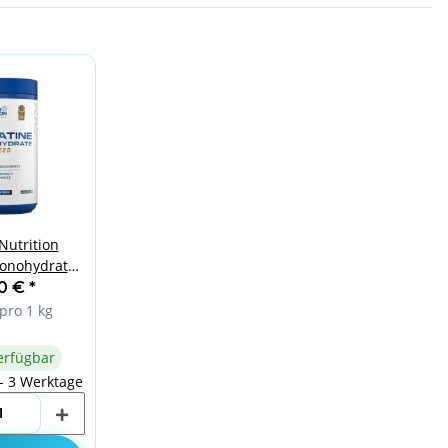
Nutrition
onohydrate
r 1 kg
90 €
*
kneutral
pro 1 kg
erfügbar
 - 3 Werktage