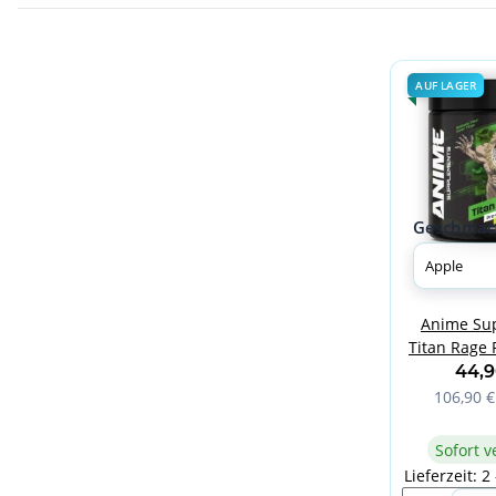
AUF LAGER
Geschmac
Anime Su
Titan Rage 
420g 
44,
106,90 €
Sofort v
Lieferzeit: 2