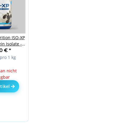
ition ISO-XP
n Isolate -
0 g
90 €
*
pro 1 kg
n nicht
ügbar
tikel