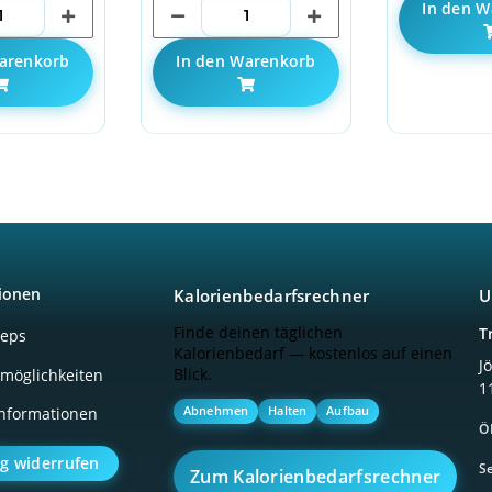
In den W
arenkorb
In den Warenkorb
ionen
Kalorienbedarfsrechner
U
Finde deinen täglichen
T
ceps
Kalorienbedarf — kostenlos auf einen
J
Blick.
möglichkeiten
1
Abnehmen
Halten
Aufbau
nformationen
Ö
ag widerrufen
Se
Zum Kalorienbedarfsrechner