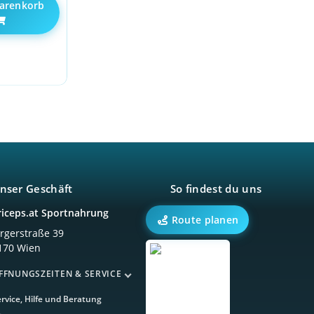
arenkorb
nser Geschäft
So findest du uns
riceps.at Sportnahrung
Route planen
örgerstraße 39
170 Wien
FFNUNGSZEITEN & SERVICE
rvice, Hilfe und Beratung