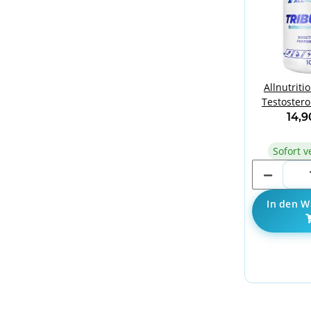
Allnutriti
Testostero
100
14,
Sofort v
In den W