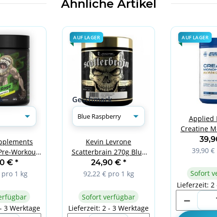
Ähnliche Artikel
AUF LAGER
AUF LAGER
k
Geschmack
Applied 
Creatine M
Pulve
39,
pplements
Kevin Levrone
Geschmac
39,90 € 
Pre-Workout
Scatterbrain 270g Blue
Apple
Raspberry
90 €
*
24,90 €
*
Sofort v
 pro 1 kg
92,22 € pro 1 kg
Lieferzeit: 2
erfügbar
Sofort verfügbar
 - 3 Werktage
Lieferzeit: 2 - 3 Werktage