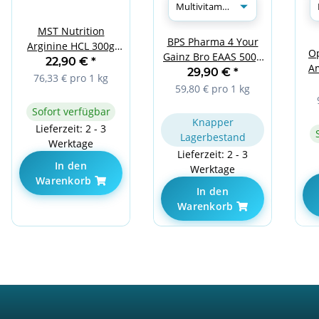
MST Nutrition
BPS Pharma 4 Your
Arginine HCL 300g
O
Gainz Bro EAAS 500g
Unflavored
22,90 €
*
A
Multivitamin
29,90 €
*
76,33 € pro 1 kg
59,80 € pro 1 kg
Sofort verfügbar
Knapper
Lieferzeit: 2 - 3
Lagerbestand
Werktage
Lieferzeit: 2 - 3
In den
Werktage
Warenkorb
In den
Warenkorb