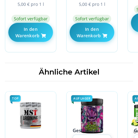
5,00 € pro 1 l
5,00 € pro 1 l
Sofort verfügbar
Sofort verfügbar
In den
In den
Warenkorb
Warenkorb
Ähnliche Artikel
TOP
AUF LAGER
A
Geschmack
G