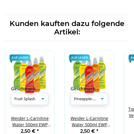
Kunden kauften dazu folgende
Artikel:
AUF LAGER
AUF LAGER
A
Geschmack
Geschmack
To
Ve
Weider L-Carnitine
Weider L-Carnitine
Water 500ml EWP
Water 500ml EWP
Fruit Splash
Pineapple-Mango
2,50 €
*
2,50 €
*