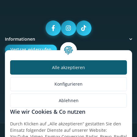
Informationen
Vertrag widerrufen
Alle akzeptieren
Kalorienbedarfsrechner
Unser Geschäft
Konfigurieren
So findest du uns
Ablehnen
Wie wir Cookies & Co nutzen
* Alle Preise inkl. gesetzlicher USt., zzgl.
Versand
Durch Klicken auf „Alle akzeptieren“ gestatten Sie den
Einsatz folgender Dienste auf unserer Website:
Datenschutz
Widerrufsrecht
AGB
Impressum
Sitemap
YouTube, Vimeo, Faymax Conversion Radar, Brevo, PayPal