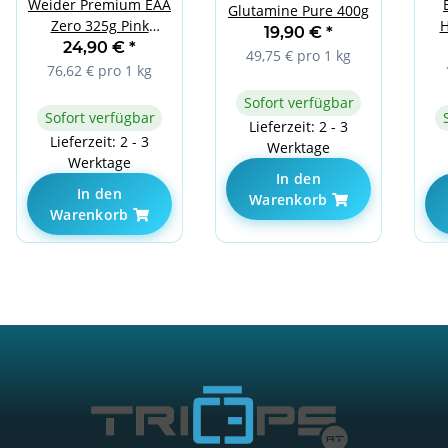
Weider Premium EAA
Glutamine Pure 400g
H
Zero 325g Pink
19,90 €
*
Lemonade
24,90 €
*
49,75 € pro 1 kg
76,62 € pro 1 kg
Sofort verfügbar
Sofort verfügbar
Lieferzeit: 2 - 3
Lieferzeit: 2 - 3
Werktage
Werktage
In den
In den
Warenkorb
Warenkorb