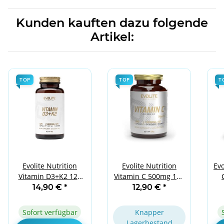
Kunden kauften dazu folgende
Artikel:
TOP
TOP
T
Evolite Nutrition
Evolite Nutrition
Evo
Vitamin D3+K2 120
Vitamin C 500mg 180
Caps
Vege Caps
14,90 €
*
12,90 €
*
Sofort verfügbar
Knapper
Lagerbestand