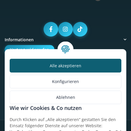
Informationen
Vertrag widerrufen
Alle akzeptieren
Kalorienbedarfsrechner
Unser Geschäft
Konfigurieren
So findest du uns
Ablehnen
Wie wir Cookies & Co nutzen
* Alle Preise inkl. gesetzlicher USt., zzgl.
Versand
Durch Klicken auf „Alle akzeptieren“ gestatten Sie den
Einsatz folgender Dienste auf unserer Website:
Datenschutz
Widerrufsrecht
AGB
Impressum
Sitemap