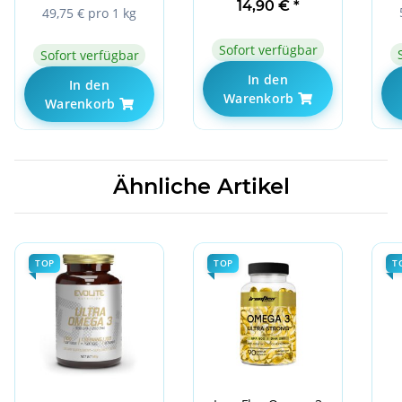
Caps
14,90 €
*
49,75 € pro 1 kg
Sofort verfügbar
Sofort verfügbar
In den
In den
Warenkorb
Warenkorb
Ähnliche Artikel
TOP
TOP
T