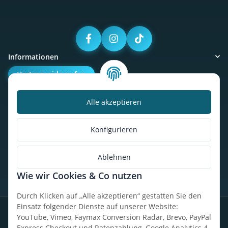
Informationen
Vertrag widerrufen
Alle akzeptieren
Kalorienbedarfsrechner
Unser Geschäft
Konfigurieren
So findest du uns
Ablehnen
Wie wir Cookies & Co nutzen
* Alle Preise inkl. gesetzlicher USt., zzgl.
Versand
Durch Klicken auf „Alle akzeptieren“ gestatten Sie den
Einsatz folgender Dienste auf unserer Website:
Datenschutz
Widerrufsrecht
AGB
Impressum
Sitemap
YouTube, Vimeo, Faymax Conversion Radar, Brevo, PayPal
Express Checkout und Ratenzahlung, Google Analytics 4,