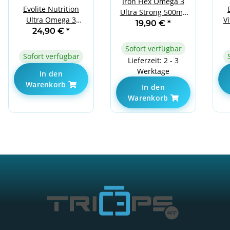
Iron Flex Omega 3
Evolite Nutrition
Ultra Strong 500mg
Ultra Omega 3
V
EPA/250mg DHA -90
19,90 €
*
500EPA / 250DHA 100
24,90 €
*
Kapseln
Softgels
Sofort verfügbar
Sofort verfügbar
Lieferzeit: 2 - 3
Werktage
In den
Warenkorb
In den
Warenkorb