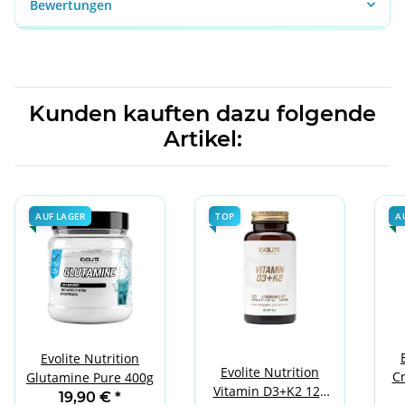
Bewertungen
Kunden kauften dazu folgende
Artikel:
AUF LAGER
TOP
A
Evolite Nutrition
Evolite Nutrition
Cr
Glutamine Pure 400g
Vitamin D3+K2 120
19,90 €
*