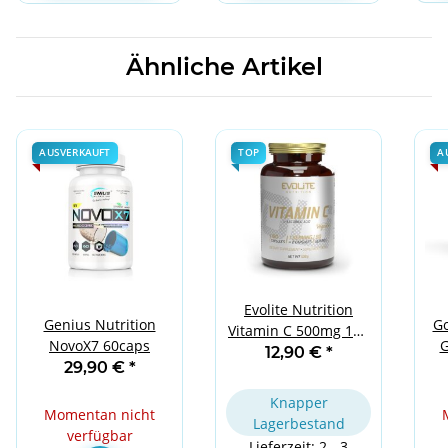
Ähnliche Artikel
AUSVERKAUFT
TOP
A
Evolite Nutrition
Genius Nutrition
Go
Vitamin C 500mg 180
NovoX7 60caps
G
Vege Caps
12,90 €
*
29,90 €
*
Knapper
Momentan nicht
Lagerbestand
verfügbar
Lieferzeit: 2 - 3