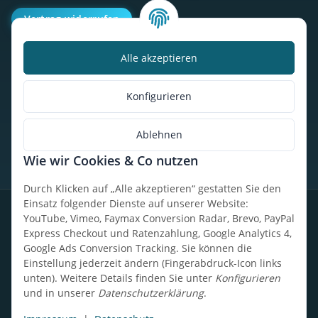
Vertrag widerrufen
Alle akzeptieren
Kalorienbedarfsrechner
Unser Geschäft
Konfigurieren
So findest du uns
Ablehnen
Wie wir Cookies & Co nutzen
* Alle Preise inkl. gesetzlicher USt., zzgl.
Versand
Durch Klicken auf „Alle akzeptieren“ gestatten Sie den
Einsatz folgender Dienste auf unserer Website:
Datenschutz
Widerrufsrecht
AGB
Impressum
Sitemap
YouTube, Vimeo, Faymax Conversion Radar, Brevo, PayPal
Express Checkout und Ratenzahlung, Google Analytics 4,
Google Ads Conversion Tracking. Sie können die
Einstellung jederzeit ändern (Fingerabdruck-Icon links
unten). Weitere Details finden Sie unter
Konfigurieren
Design, Entwicklung & technische Betreuung: UpCode.ONE Sp.
und in unserer
Datenschutzerklärung
.
z o.o.
Powered by
JTL-Shop