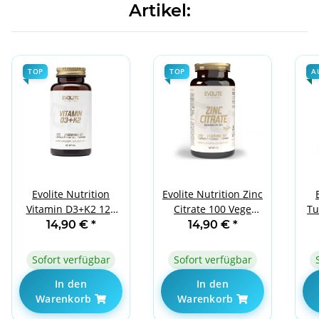
Artikel:
TOP
TOP
A
Evolite Nutrition
Evolite Nutrition Zinc
Vitamin D3+K2 120
Citrate 100 Vege
Tu
Caps
Caps
14,90 €
*
14,90 €
*
Sofort verfügbar
Sofort verfügbar
In den
In den
Warenkorb
Warenkorb