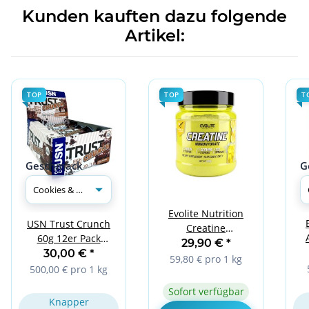
Kunden kauften dazu folgende
Artikel:
TOP
TOP
T
Geschmack
G
Evolite Nutrition
USN Trust Crunch
Creatine
60g 12er Pack
Monohydrate 500g
29,90 €
*
Cookies & Cream
30,00 €
*
Lemon
59,80 € pro 1 kg
500,00 € pro 1 kg
Sofort verfügbar
Knapper