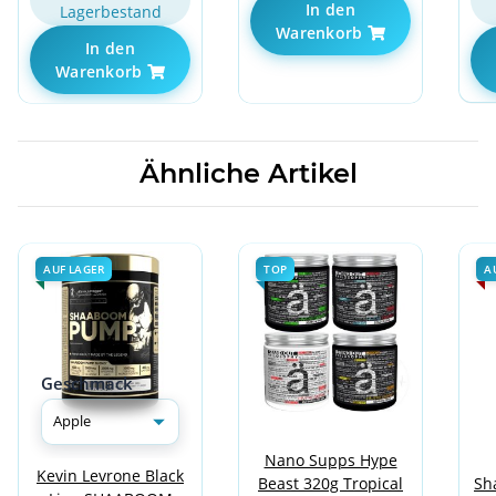
In den
Lagerbestand
Warenkorb
In den
Warenkorb
Ähnliche Artikel
AUF LAGER
TOP
A
Geschmack
Nano Supps Hype
Kevin Levrone Black
Beast 320g Tropical
Sh