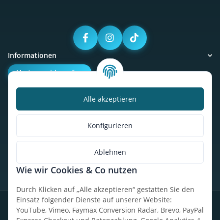
Informationen
Vertrag widerrufen
Alle akzeptieren
Kalorienbedarfsrechner
Unser Geschäft
Konfigurieren
So findest du uns
Ablehnen
Wie wir Cookies & Co nutzen
* Alle Preise inkl. gesetzlicher USt., zzgl.
Versand
Durch Klicken auf „Alle akzeptieren“ gestatten Sie den
Einsatz folgender Dienste auf unserer Website:
Datenschutz
Widerrufsrecht
AGB
Impressum
Sitemap
YouTube, Vimeo, Faymax Conversion Radar, Brevo, PayPal