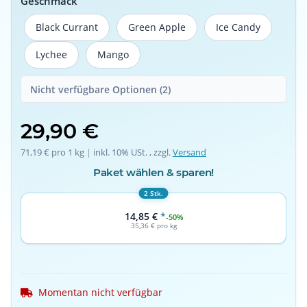
Geschmack
Black Currant
Green Apple
Ice Candy
Black Currant
Green Apple
Ice Candy
Lychee
Mango
Lychee
Mango
Nicht verfügbare Optionen (2)
29,90 €
71,19 € pro 1 kg
 | 
inkl. 10% USt. , zzgl.
Versand
Paket wählen & sparen!
2 Stk.
14,85 €
*
-50%
35,36 € pro kg
Momentan nicht verfügbar