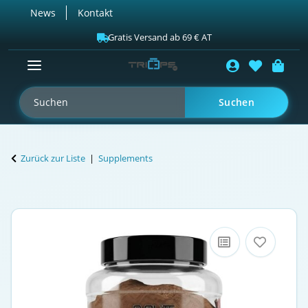
News
Kontakt
Gratis Versand ab 69 € AT
Suchen
Zurück zur Liste
Supplements