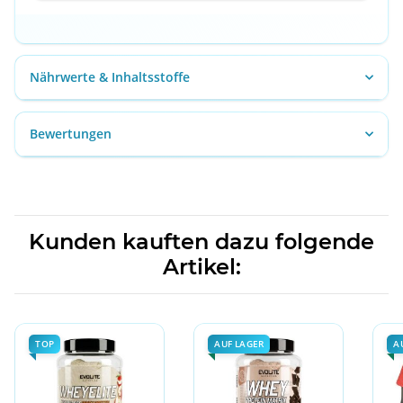
Nährwerte & Inhaltsstoffe
Bewertungen
Kunden kauften dazu folgende
Artikel:
TOP
AUF LAGER
A