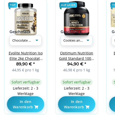
TOP
AUF LAGER
T
Geschmack
Geschmack
G
Evolite Nutrition Iso
Optimum Nutrition
Elite 2kg Chocolate
Gold Standard 100%
D
Peanut
Whey Cookies and
89,90 €
*
94,90 €
*
Cream
1
44,95 € pro 1 kg
46,98 € pro 1 kg
Sofort verfügbar
Sofort verfügbar
Lieferzeit: 2 - 3
Lieferzeit: 2 - 3
Werktage
Werktage
In den
In den
Warenkorb
Warenkorb