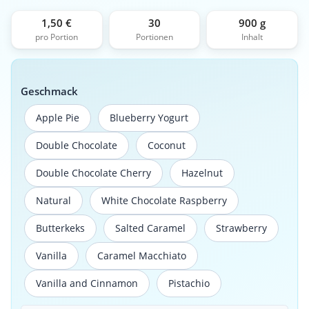
1,50 €
30
900 g
pro Portion
Portionen
Inhalt
Geschmack
Apple Pie
Blueberry Yogurt
Apple Pie
Blueberry Yogurt
Double Chocolate
Coconut
Double Chocolate
Coconut
Double Chocolate Cherry
Hazelnut
Double Chocolate Cherry
Hazelnut
Natural
White Chocolate Raspberry
Natural
White Chocolate Raspberry
Butterkeks
Salted Caramel
Strawberry
Butterkeks
Salted Caramel
Strawberry
Vanilla
Caramel Macchiato
Vanilla
Caramel Macchiato
Vanilla and Cinnamon
Pistachio
Vanilla and Cinnamon
Pistachio