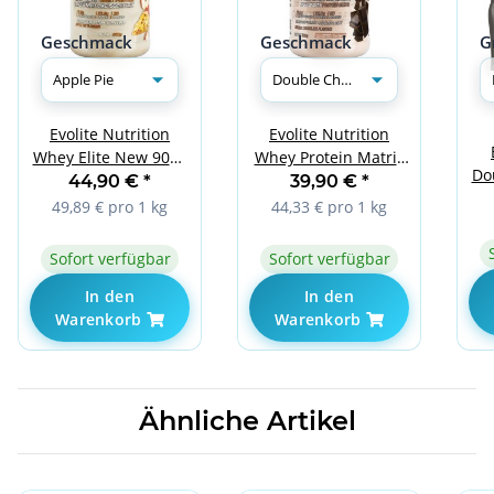
Geschmack
Geschmack
G
Evolite Nutrition
Evolite Nutrition
Whey Elite New 900g
Whey Protein Matrix
Do
Apple Pie
900g Double
44,90 €
*
39,90 €
*
Chocolate
49,89 € pro 1 kg
44,33 € pro 1 kg
Sofort verfügbar
Sofort verfügbar
In den
In den
Warenkorb
Warenkorb
Ähnliche Artikel