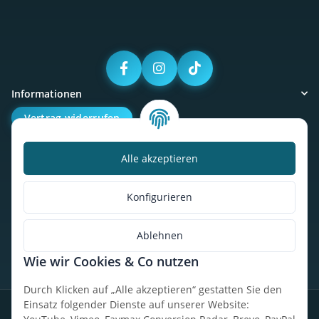
Informationen
Vertrag widerrufen
Alle akzeptieren
Kalorienbedarfsrechner
Unser Geschäft
Konfigurieren
So findest du uns
Ablehnen
Wie wir Cookies & Co nutzen
* Alle Preise inkl. gesetzlicher USt., zzgl.
Versand
Durch Klicken auf „Alle akzeptieren“ gestatten Sie den
Einsatz folgender Dienste auf unserer Website:
Datenschutz
Widerrufsrecht
AGB
Impressum
Sitemap