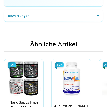
Bewertungen
Ähnliche Artikel
TOP
TOP
A
Nano Supps Hype
Allnutrition Burn4ALL