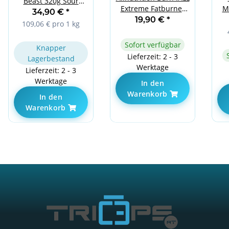
Beast 320g Sour
Extreme Fatburner
M
Watermelon
34,90 €
*
120caps
19,90 €
*
109,06 € pro 1 kg
Sofort verfügbar
Knapper
Lieferzeit: 2 - 3
Lagerbestand
Werktage
Lieferzeit: 2 - 3
Werktage
In den
Warenkorb
In den
Warenkorb