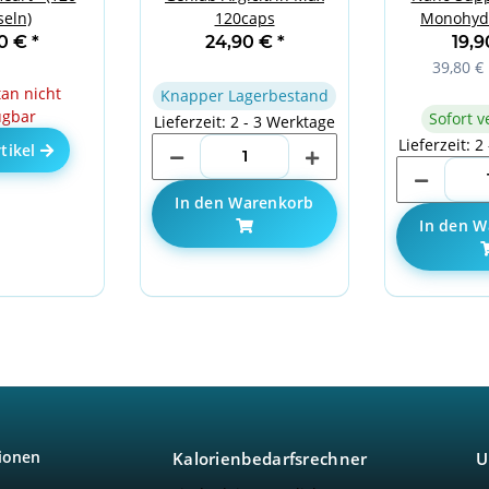
eln)
120caps
Monohydr
90 €
*
24,90 €
*
19,
39,80 € 
n nicht
Knapper Lagerbestand
ügbar
Sofort v
Lieferzeit: 2 - 3 Werktage
Lieferzeit: 2
tikel
In den Warenkorb
In den W
ionen
Kalorienbedarfsrechner
U