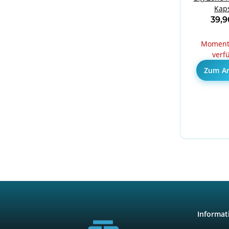
Kaps
39,
Momenta
verf
Zum Ar
Informat