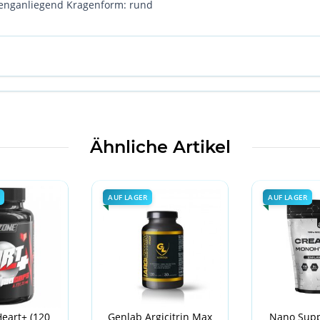
 enganliegend Kragenform: rund
Ähnliche Artikel
AUF LAGER
AUF LAGER
eart+ (120
Genlab Argicitrin Max
Nano Supp