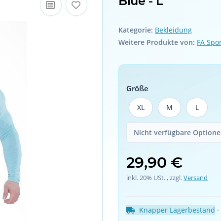
Blue - L
Kategorie:
Bekleidung
Weitere Produkte von:
FA Spo
Größe
XL
M
L
XL
M
L
Nicht verfügbare Optionen
29,90 €
inkl. 20% USt. , zzgl.
Versand
Knapper Lagerbestand
 ·