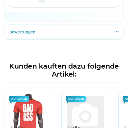
Bewertungen
Kunden kauften dazu folgende
Artikel:
AUF LAGER
AUF LAGER
A