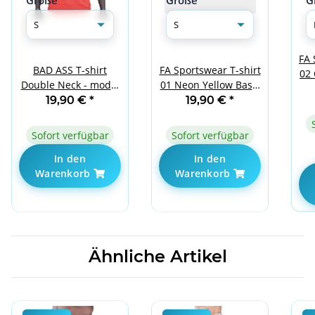
Größe
Größe
G
FA 
BAD ASS T-shirt
FA Sportswear T-shirt
02
Double Neck - model
01 Neon Yellow Basic
01 RED S
S
19,90 €
*
19,90 €
*
Sofort verfügbar
Sofort verfügbar
In den
In den
Warenkorb
Warenkorb
Ähnliche Artikel