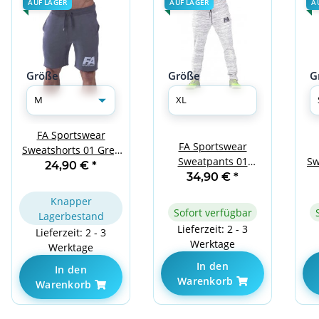
AUF LAGER
AUF LAGER
A
Größe
Größe
G
FA Sportswear
FA Sportswear
Sweatshorts 01 Grey
Sweatpants 01
Sw
Basic M
24,90 €
*
Melange Light Grey
34,90 €
*
Basic XL
Knapper
Sofort verfügbar
Lagerbestand
Lieferzeit: 2 - 3
Lieferzeit: 2 - 3
Werktage
Werktage
In den
In den
Warenkorb
Warenkorb