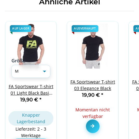
Ähnliche Artikel
AUF LAGER
AUSVERKAUFT
A
Größe
FA Sportswear T-shirt
FA 
FA Sportswear T-shirt
03 Elegance Black
0
01 Light Black Basic
19,90 €
*
M
19,90 €
*
Momentan nicht
Knapper
verfügbar
Lagerbestand
Zum Artikel
Lieferzeit: 2 - 3
Werktage