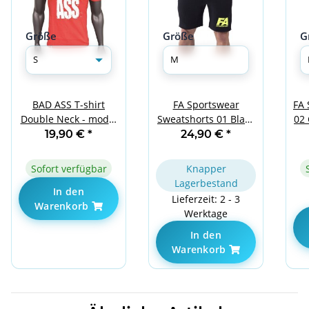
Größe
Größe
G
BAD ASS T-shirt
FA Sportswear
FA 
Double Neck - model
Sweatshorts 01 Black
02
01 RED S
Basic M
19,90 €
*
24,90 €
*
Sofort verfügbar
Knapper
Lagerbestand
In den
Lieferzeit: 2 - 3
Warenkorb
Werktage
In den
Warenkorb