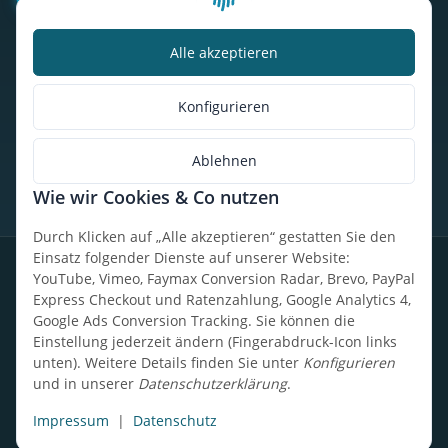
Alle akzeptieren
Kalorienbedarfsrechner
Unser Geschäft
Konfigurieren
So findest du uns
Ablehnen
Wie wir Cookies & Co nutzen
* Alle Preise inkl. gesetzlicher USt., zzgl.
Versand
Durch Klicken auf „Alle akzeptieren“ gestatten Sie den
Einsatz folgender Dienste auf unserer Website:
Datenschutz
Widerrufsrecht
AGB
Impressum
Sitemap
YouTube, Vimeo, Faymax Conversion Radar, Brevo, PayPal
Express Checkout und Ratenzahlung, Google Analytics 4,
Google Ads Conversion Tracking. Sie können die
Einstellung jederzeit ändern (Fingerabdruck-Icon links
unten). Weitere Details finden Sie unter
Konfigurieren
Design, Entwicklung & technische Betreuung: UpCode.ONE Sp.
und in unserer
Datenschutzerklärung
.
z o.o.
Powered by
JTL-Shop
Impressum
|
Datenschutz