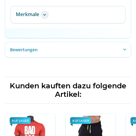
Merkmale
Bewertungen
Kunden kauften dazu folgende
Artikel:
AUF LAGER
AUF LAGER
A