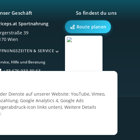
nser Geschäft
So findest du uns
riceps.at Sportnahrung
Route planen
örgerstraße 39
170 Wien
FFNUNGSZEITEN & SERVICE
rvice, Hilfe und Beratung
+43 676 933 39 63
ender Dienste auf unserer Website: YouTube, Vimeo,
zahlung, Google Analytics 4, Google Ads
ngerabdruck-Icon links unten). Weitere Details
g
.