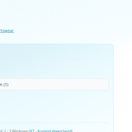
rtswear
 (1)
it:
2 - 3 Werktage
(AT - Ausland abweichend)