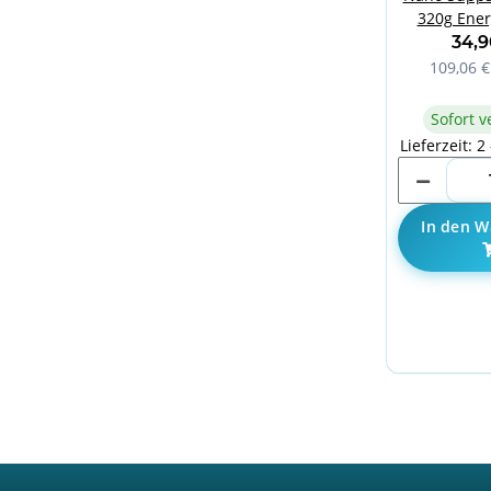
320g Ener
34,
109,06 €
Sofort v
Lieferzeit: 2
In den W