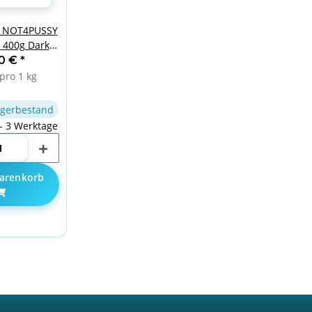
 NOT4PUSSY
 400g Dark
rry
90 €
*
pro 1 kg
gerbestand
 - 3 Werktage
arenkorb