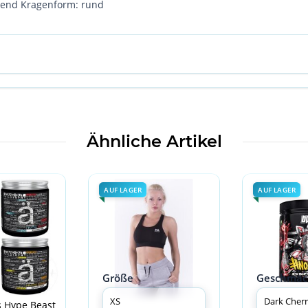
gend Kragenform: rund
Ähnliche Artikel
AUF LAGER
AUF LAGER
Größe
Geschmac
 Hype Beast