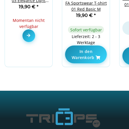
03 Elegance Light
FA Sportswear T-shirt
01
Grey
19,90 €
*
01 Red Basic M
19,90 €
*
Momentan nicht
verfügbar
Sofort verfügbar
Zum Artikel
Lieferzeit: 2 - 3
Werktage
In den
Warenkorb