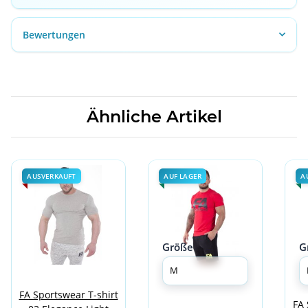
Bewertungen
Ähnliche Artikel
AUSVERKAUFT
AUF LAGER
A
Größe
G
FA Sportswear T-shirt
FA 