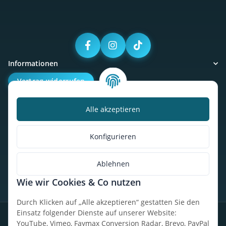
Informationen
Vertrag widerrufen
Alle akzeptieren
Kalorienbedarfsrechner
Unser Geschäft
Konfigurieren
So findest du uns
Ablehnen
Wie wir Cookies & Co nutzen
* Alle Preise inkl. gesetzlicher USt., zzgl.
Versand
Durch Klicken auf „Alle akzeptieren“ gestatten Sie den
Einsatz folgender Dienste auf unserer Website:
Datenschutz
Widerrufsrecht
AGB
Impressum
Sitemap
YouTube, Vimeo, Faymax Conversion Radar, Brevo, PayPal