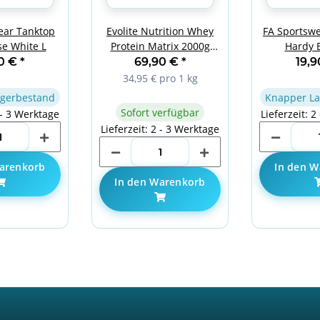
ear Tanktop
Evolite Nutrition Whey
FA Sportswe
e White L
Protein Matrix 2000g
Hardy B
Banana
90 €
*
69,90 €
*
19,
34,95 € pro 1 kg
gerbestand
Knapper La
Sofort verfügbar
 - 3 Werktage
Lieferzeit: 2
Lieferzeit: 2 - 3 Werktage
arenkorb
In den W
In den Warenkorb