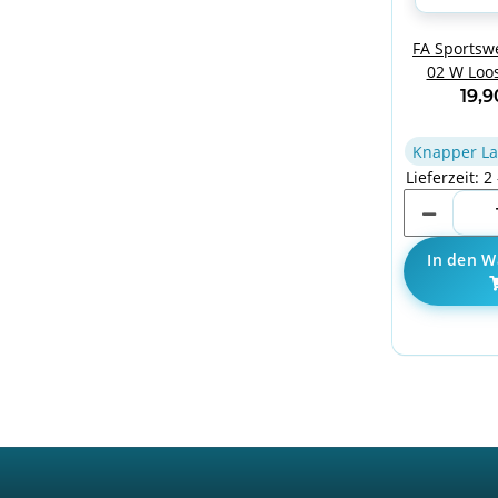
FA Sportsw
02 W Loos
19,
Knapper La
Lieferzeit: 2
In den W