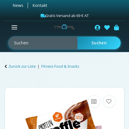
News
Kontakt
Gratis Versand ab 69 € AT
Suchen
Zurück zur Liste
Fitness Food & Snacks