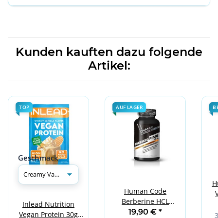
Kunden kauften dazu folgende
Artikel:
TOP
AUF LAGER
B
Geschmack
H
Human Code
Berberine HCL
Inlead Nutrition
90caps
19,90 €
*
Vegan Protein 30g
3