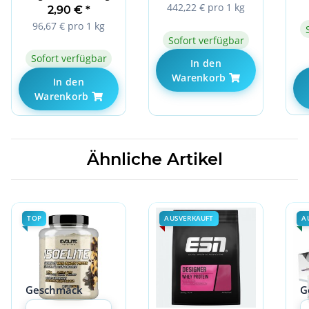
442,22 € pro 1 kg
Creamy Vanilla
2,90 €
*
96,67 € pro 1 kg
Sofort verfügbar
Sofort verfügbar
In den
Warenkorb
In den
Warenkorb
Ähnliche Artikel
TOP
AUSVERKAUFT
A
Geschmack
G