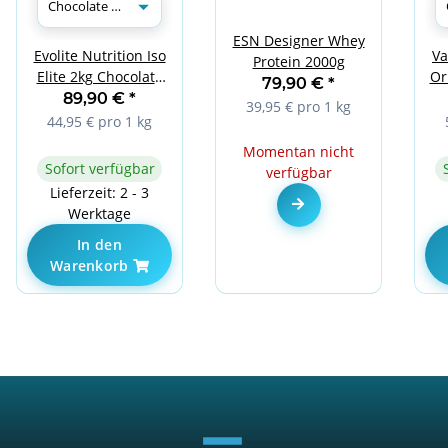
ESN Designer Whey
Va
Evolite Nutrition Iso
Protein 2000g
Or
Elite 2kg Chocolate
79,90 €
*
Peanut
89,90 €
*
39,95 € pro 1 kg
44,95 € pro 1 kg
Momentan nicht
Sofort verfügbar
verfügbar
Lieferzeit: 2 - 3
Zum Artikel
Werktage
In den
Warenkorb