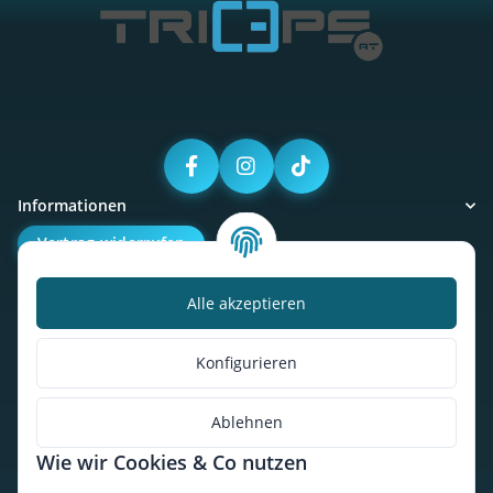
Informationen
Vertrag widerrufen
Alle akzeptieren
Kalorienbedarfsrechner
Unser Geschäft
Konfigurieren
So findest du uns
Ablehnen
Wie wir Cookies & Co nutzen
* Alle Preise inkl. gesetzlicher USt., zzgl.
Versand