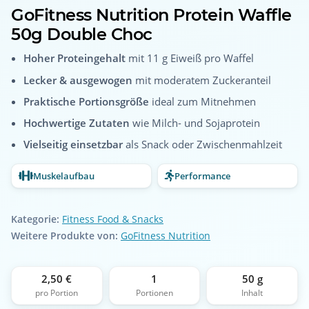
GoFitness Nutrition Protein Waffle
50g Double Choc
Hoher Proteingehalt
mit 11 g Eiweiß pro Waffel
Lecker & ausgewogen
mit moderatem Zuckeranteil
Praktische Portionsgröße
ideal zum Mitnehmen
Hochwertige Zutaten
wie Milch- und Sojaprotein
Vielseitig einsetzbar
als Snack oder Zwischenmahlzeit
Muskelaufbau
Performance
Kategorie:
Fitness Food & Snacks
Weitere Produkte von:
GoFitness Nutrition
2,50 €
1
50 g
pro Portion
Portionen
Inhalt