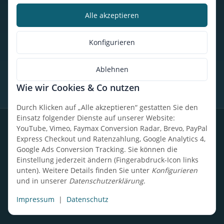
Alle akzeptieren
Kalorienbedarfsrechner
Unser Geschäft
Konfigurieren
So findest du uns
Ablehnen
Wie wir Cookies & Co nutzen
* Alle Preise inkl. gesetzlicher USt., zzgl.
Versand
Durch Klicken auf „Alle akzeptieren“ gestatten Sie den
Einsatz folgender Dienste auf unserer Website:
Datenschutz
Widerrufsrecht
AGB
Impressum
Sitemap
YouTube, Vimeo, Faymax Conversion Radar, Brevo, PayPal
Express Checkout und Ratenzahlung, Google Analytics 4,
Google Ads Conversion Tracking. Sie können die
Einstellung jederzeit ändern (Fingerabdruck-Icon links
unten). Weitere Details finden Sie unter
Konfigurieren
Design, Entwicklung & technische Betreuung: UpCode.ONE Sp.
und in unserer
Datenschutzerklärung
.
z o.o.
Powered by
JTL-Shop
Impressum
|
Datenschutz