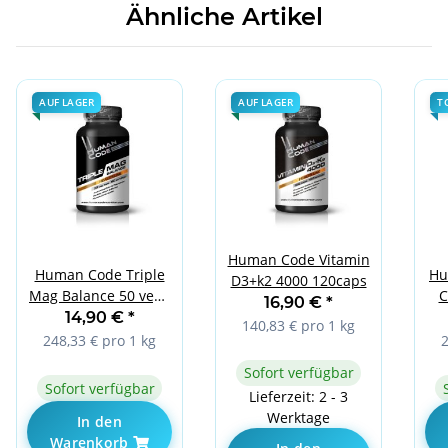
Ähnliche Artikel
AUF LAGER
AUF LAGER
T
Human Code Vitamin
Human Code Triple
Hu
D3+k2 4000 120caps
Mag Balance 50 vege
C
16,90 €
*
caps
14,90 €
*
140,83 € pro 1 kg
248,33 € pro 1 kg
2
Sofort verfügbar
Sofort verfügbar
Lieferzeit: 2 - 3
Werktage
In den
Warenkorb