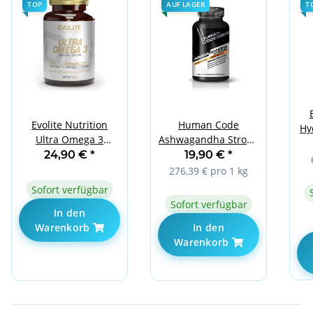
TOP
AUF LAGER
T
Evolite Nutrition
Human Code
Hy
Ultra Omega 3
Ashwagandha Strong
Pe
500EPA / 250DHA 100
90caps
24,90 €
*
19,90 €
*
Softgels
276,39 € pro 1 kg
Sofort verfügbar
Sofort verfügbar
In den
Warenkorb
In den
Warenkorb