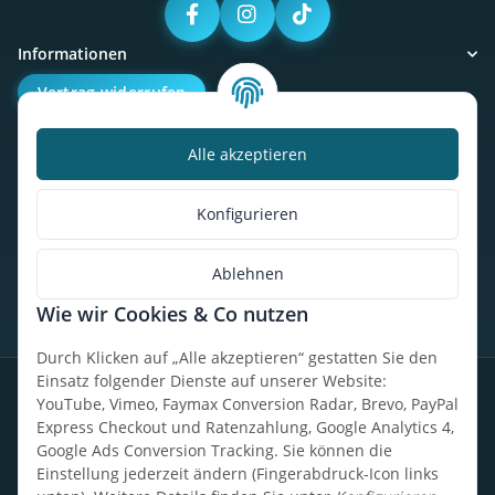
Informationen
Vertrag widerrufen
Alle akzeptieren
Kalorienbedarfsrechner
Unser Geschäft
Konfigurieren
So findest du uns
Ablehnen
Wie wir Cookies & Co nutzen
* Alle Preise inkl. gesetzlicher USt., zzgl.
Versand
Durch Klicken auf „Alle akzeptieren“ gestatten Sie den
Einsatz folgender Dienste auf unserer Website:
Datenschutz
Widerrufsrecht
AGB
Impressum
Sitemap
YouTube, Vimeo, Faymax Conversion Radar, Brevo, PayPal
Express Checkout und Ratenzahlung, Google Analytics 4,
Google Ads Conversion Tracking. Sie können die
Einstellung jederzeit ändern (Fingerabdruck-Icon links