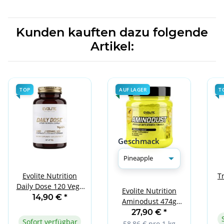
Kunden kauften dazu folgende
Artikel:
TOP
AUF LAGER
T
Geschmack
Evolite Nutrition
T
Daily Dose 120 Vege
Evolite Nutrition
Caps
14,90 €
*
Aminodust 474g
Pineapple
27,90 €
*
Sofort verfügbar
58,86 € pro 1 kg