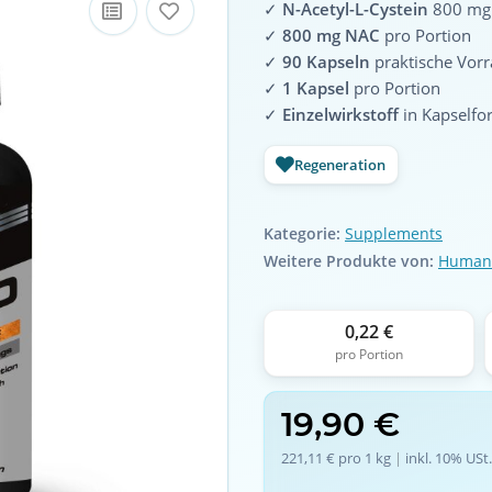
✓
N-Acetyl-L-Cystein
800 mg 
✓
800 mg NAC
pro Portion
✓
90 Kapseln
praktische Vor
✓
1 Kapsel
pro Portion
✓
Einzelwirkstoff
in Kapselfo
Regeneration
Kategorie:
Supplements
Weitere Produkte von:
Human
0,22 €
pro Portion
19,90 €
221,11 € pro 1 kg
 | 
inkl. 10% USt.