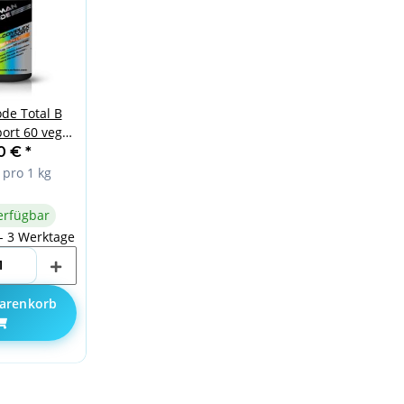
e Total B
ort 60 vege
ps
90 €
*
 pro 1 kg
erfügbar
 - 3 Werktage
arenkorb