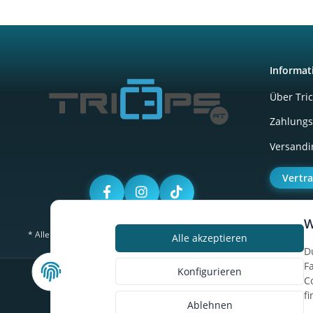
Informat
Über Tri
Zahlungs
Versandi
Vertr
W
* Alle Preise inkl. gesetzlicher USt., zzgl.
Versand
Alle akzeptieren
D
F
Konfigurieren
C
f
Ablehnen