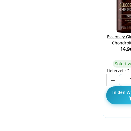
Essensey Gl
Chondroi
120
14,
Sofort v
Lieferzeit: 2
In den W