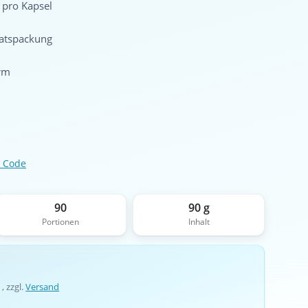
pro Kapsel
ratspackung
rm
 Code
90
90 g
Portionen
Inhalt
 , zzgl.
Versand