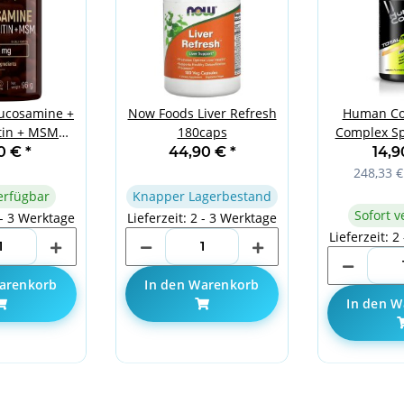
ucosamine +
Now Foods Liver Refresh
Human Cod
tin + MSM
180caps
Complex Sp
caps
ca
90 €
*
44,90 €
*
14,
248,33 €
erfügbar
Knapper Lagerbestand
Sofort v
 - 3 Werktage
Lieferzeit: 2 - 3 Werktage
Lieferzeit: 2
arenkorb
In den Warenkorb
In den W