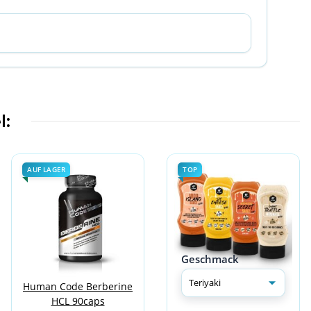
l:
AUF LAGER
TOP
Geschmack
Human Code Berberine
HCL 90caps