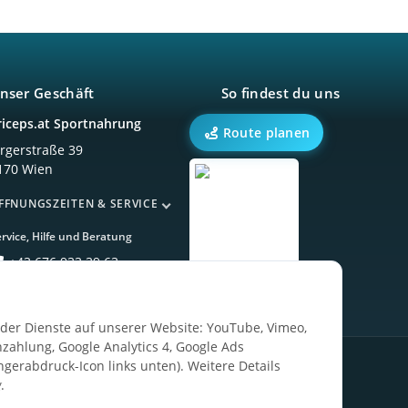
nser Geschäft
So findest du uns
riceps.at Sportnahrung
Route planen
örgerstraße 39
170 Wien
FFNUNGSZEITEN & SERVICE
rvice, Hilfe und Beratung
+43 676 933 39 63
ender Dienste auf unserer Website: YouTube, Vimeo,
zahlung, Google Analytics 4, Google Ads
ngerabdruck-Icon links unten). Weitere Details
g
.