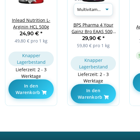
Inlead Nutrition L-
BPS Pharma 4 Your
Arginin HCL 500g
A
Gainz Bro EAAS 500g
24,90 €
*
Multivitamin
29,90 €
*
49,80 € pro 1 kg
59,80 € pro 1 kg
Knapper
Knapper
Lagerbestand
Lagerbestand
Lieferzeit: 2 - 3
Lieferzeit: 2 - 3
Werktage
Werktage
In den
In den
Warenkorb
Warenkorb