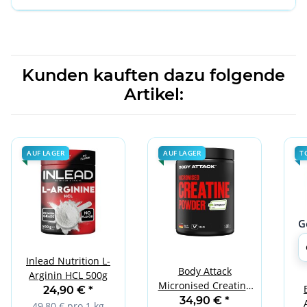
Kunden kauften dazu folgende
Artikel:
AUF LAGER
AUF LAGER
T
G
Inlead Nutrition L-
Body Attack
Arginin HCL 500g
Micronised Creatine
24,90 €
*
Powder Creapure 500
34,90 €
*
49,80 € pro 1 kg