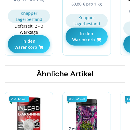
g
69,80 € pro 1 kg
Knapper
Knapper
Lagerbestand
Lagerbestand
Lieferzeit: 2 - 3
Werktage
In den
Warenkorb
In den
Warenkorb
Ähnliche Artikel
AUF LAGER
AUF LAGER
T
Geschmack