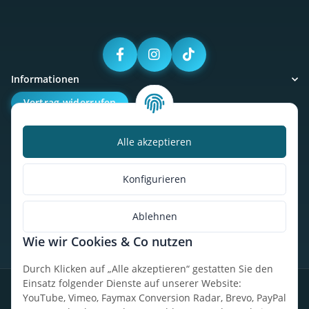
Informationen
Vertrag widerrufen
Alle akzeptieren
Kalorienbedarfsrechner
Unser Geschäft
Konfigurieren
So findest du uns
Ablehnen
Wie wir Cookies & Co nutzen
* Alle Preise inkl. gesetzlicher USt., zzgl.
Versand
Durch Klicken auf „Alle akzeptieren“ gestatten Sie den
Einsatz folgender Dienste auf unserer Website:
Datenschutz
Widerrufsrecht
AGB
Impressum
Sitemap
YouTube, Vimeo, Faymax Conversion Radar, Brevo, PayPal