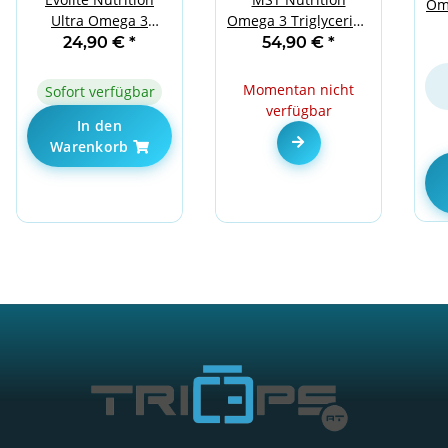
Ome
Ultra Omega 3
Omega 3 Triglyceride
18
500EPA / 250DHA 100
300 Softgels 1000mg
24,90 €
*
54,90 €
*
| 
Softgels
| 500 EPA / 250 DHA
Momentan nicht
Sofort verfügbar
verfügbar
In den
Zum Artikel
Warenkorb