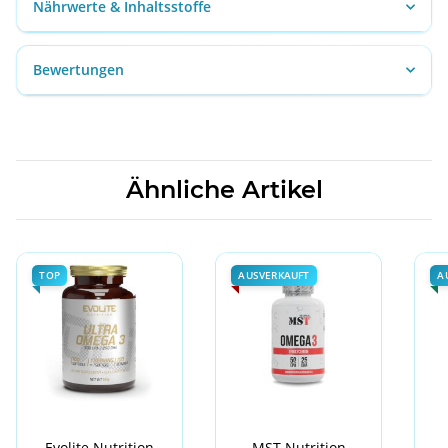
Nährwerte & Inhaltsstoffe
Bewertungen
Ähnliche Artikel
TOP
AUSVERKAUFT
A
Evolite Nutrition
MST Nutrition