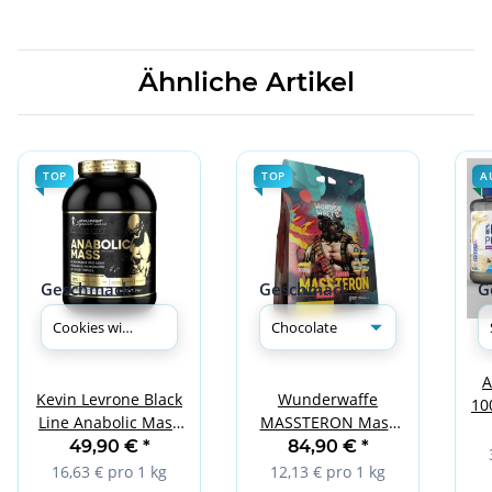
Ähnliche Artikel
TOP
TOP
A
Geschmack
Geschmack
G
A
Kevin Levrone Black
Wunderwaffe
10
Line Anabolic Mass
MASSTERON Mass
1
3kg Cookies with
Gainer - 7 kg
49,90 €
*
84,90 €
*
Cream
Chocolate
16,63 € pro 1 kg
12,13 € pro 1 kg