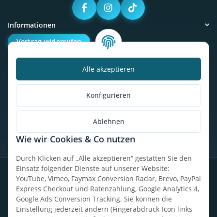
Informationen
Vertrag widerrufen
Alle akzeptieren
Kalorienbedarfsrechner
Unser Geschäft
Konfigurieren
So findest du uns
Ablehnen
Wie wir Cookies & Co nutzen
* Alle Preise inkl. gesetzlicher USt., zzgl.
Versand
Durch Klicken auf „Alle akzeptieren“ gestatten Sie den
Einsatz folgender Dienste auf unserer Website:
Datenschutz
Widerrufsrecht
AGB
Impressum
Sitemap
YouTube, Vimeo, Faymax Conversion Radar, Brevo, PayPal
Express Checkout und Ratenzahlung, Google Analytics 4,
Google Ads Conversion Tracking. Sie können die
Einstellung jederzeit ändern (Fingerabdruck-Icon links