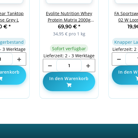
ear Tanktop
Evolite Nutrition Whey
FA Sportsw
se Grey L
Protein Matrix 2000g
02 W Loos
Banana
90 €
*
69,90 €
*
19,
34,95 € pro 1 kg
gerbestand
Knapper La
Sofort verfügbar
 - 3 Werktage
Lieferzeit: 2
Lieferzeit: 2 - 3 Werktage
arenkorb
In den W
In den Warenkorb