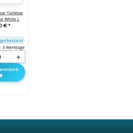
ear Tanktop
e White L
90 €
*
gerbestand
 - 3 Werktage
arenkorb