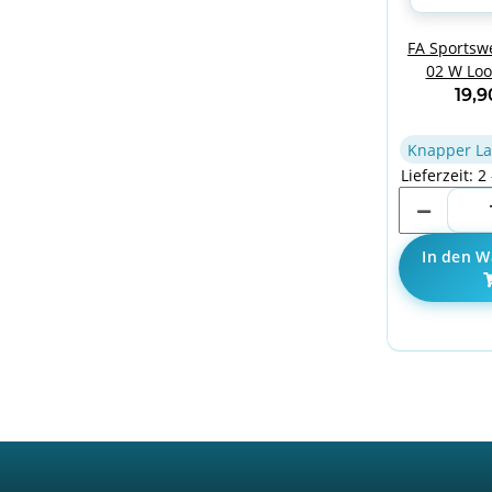
FA Sportsw
02 W Loo
19,
Knapper La
Lieferzeit: 2
In den W