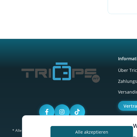
Informat
Über Tri
Zahlungs
Versandi
Vertr
W
* Alle Preise inkl. gesetzlicher USt., zzgl.
Versand
Alle akzeptieren