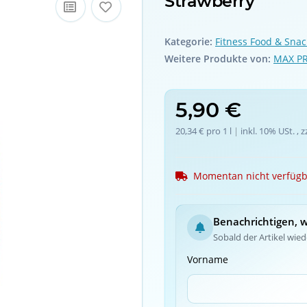
Strawberry
Kategorie:
Fitness Food & Snac
Weitere Produkte von:
MAX P
5,90 €
20,34 € pro 1 l
 | 
inkl. 10% USt. , z
Momentan nicht verfüg
Benachrichtigen, 
Sobald der Artikel wiede
Vorname