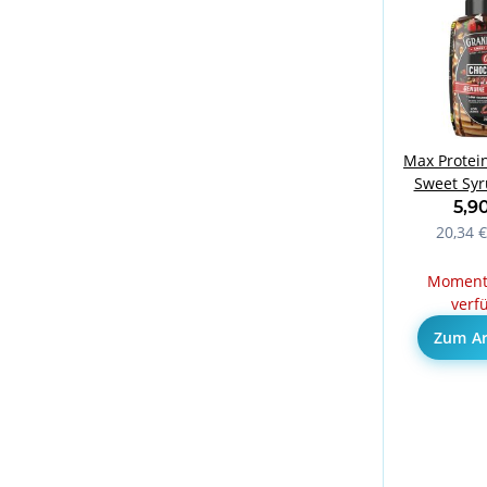
Max Protei
Sweet Syr
Choc
5,9
20,34 €
Momenta
verf
Zum Ar