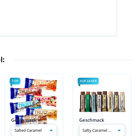
l:
TOP
AUF LAGER
Geschmack
Geschmack