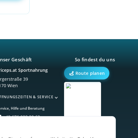
nser Geschäft
So findest du uns
riceps.at Sportnahrung
Route planen
örgerstraße 39
170 Wien
FFNUNGSZEITEN & SERVICE
rvice, Hilfe und Beratung
+43 676 933 39 63