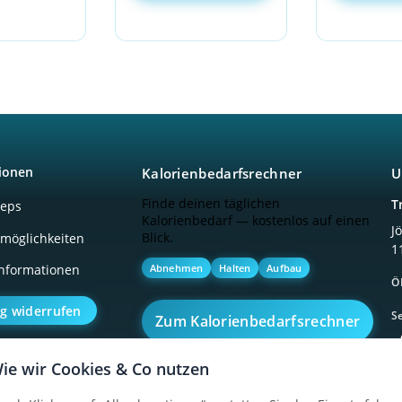
ionen
Kalorienbedarfsrechner
U
Finde deinen täglichen
T
ceps
Kalorienbedarf — kostenlos auf einen
J
Blick.
möglichkeiten
1
Abnehmen
Halten
Aufbau
nformationen
Ö
ag widerrufen
Se
Zum Kalorienbedarfsrechner
ie wir Cookies & Co nutzen