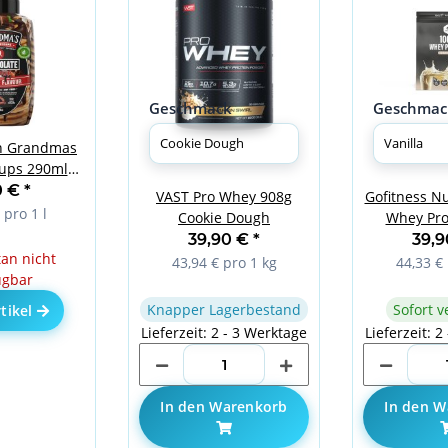
Geschmack
Geschmac
n Grandmas
ups 290ml
olate
0 €
*
VAST Pro Whey 908g
Gofitness Nu
 pro 1 l
Cookie Dough
Whey Pro
Van
39,90 €
*
39,
n nicht
43,94 € pro 1 kg
44,33 € 
ügbar
Knapper Lagerbestand
Sofort v
tikel
Lieferzeit: 2 - 3 Werktage
Lieferzeit: 2
In den Warenkorb
In den W