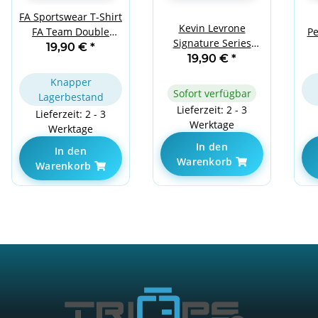
FA Sportswear T-Shirt
Kevin Levrone
Pe
FA Team Double
Signature Series
Neck Blue XL
19,90 €
*
Double Neck T-Shirt -
19,90 €
*
Model 02 - Grey L
Knapper
Sofort verfügbar
Lagerbestand
Lieferzeit: 2 - 3
Lieferzeit: 2 - 3
Werktage
Werktage
In den
In den
Warenkorb
Warenkorb