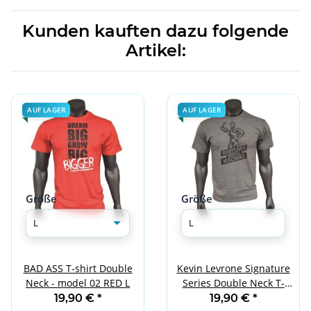
Kunden kauften dazu folgende
Artikel:
AUF LAGER
AUF LAGER
Größe
Größe
BAD ASS T-shirt Double
Kevin Levrone Signature
Neck - model 02 RED L
Series Double Neck T-
Shirt - Model 02 - Grey L
19,90 €
*
19,90 €
*