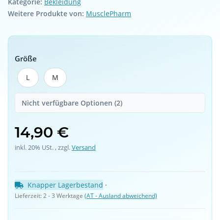
Kategorie:
Bekleidung
Weitere Produkte von:
MusclePharm
Größe
L
M
L
M
Nicht verfügbare Optionen (2)
14,90 €
inkl. 20% USt. , zzgl.
Versand
Knapper Lagerbestand
 · 
Lieferzeit:
2 - 3 Werktage
(AT - Ausland abweichend)