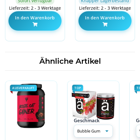
Sofort verfügbar
Knapper Lagerbestand
Lieferzeit: 2 - 3 Werktage
Lieferzeit: 2 - 3 Werktage
In den Warenkorb
In den Warenkorb
Ähnliche Artikel
AUSVERKAUFT
TOP
T
Geschmack
G