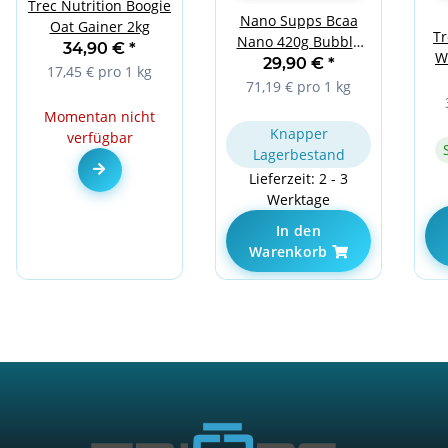
Trec Nutrition Boogie
Nano Supps Bcaa
Oat Gainer 2kg
Tr
Nano 420g Bubble
34,90 €
*
W
Gum
29,90 €
*
17,45 € pro 1 kg
V
71,19 € pro 1 kg
Momentan nicht
Knapper
verfügbar
Lagerbestand
Zum Artikel
Lieferzeit: 2 - 3
Werktage
In den
Warenkorb